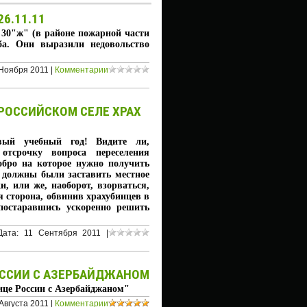
6.11.11
о 30"ж" (в районе пожарной части
ба. Они выразили недовольство
Ноября 2011
|
Комментарии
РОССИЙСКОМ СЕЛЕ ХРАХ
вый учебный год! Видите ли,
отсрочку вопроса переселения
обро на которое нужно получить
 должны были заставить местное
и, или же, наоборот, взорваться,
я сторона, обвинив храхубинцев в
постаравшись ускоренно решить
Дата:
11 Сентября 2011
|
ОССИИ С АЗЕРБАЙДЖАНОМ
ице России с Азербайджаном"
Августа 2011
|
Комментарии