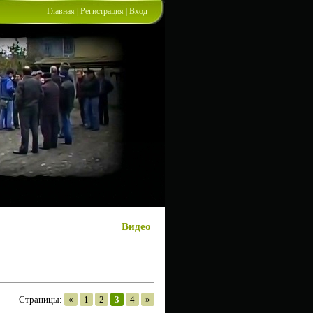
Главная
|
Регистрация
|
Вход
Видео
Страницы
:
«
1
2
3
4
»