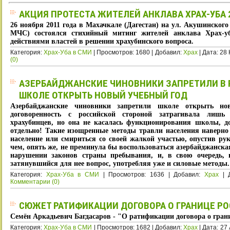
АКЦИЯ ПРОТЕСТА ЖИТЕЛЕЙ АНКЛАВА ХРАХ-УБА 2
26 ноября 2011 года в Махачкале (Дагестан) на ул. Акушинског
МЧС) состоялся стихийный митинг жителей анклава Храх-у
действиями властей в решении храхубинского вопроса.
Категория:
Храх-Уба в СМИ
| Просмотров: 1680 | Добавил:
Xpax
| Дата:
28 
(0)
АЗЕРБАЙДЖАНСКИЕ ЧИНОВНИКИ ЗАПРЕТИЛИ В 
ШКОЛЕ ОТКРЫТЬ НОВЫЙ УЧЕБНЫЙ ГОД
Азербайджанские чиновники запретили школе открыть но
договоренность с российской стороной затрагивала лишь 
храхубинцев, но она не касалась функционирования школы, д
отдельно! Такие изощренные методы травли населения наверно
население или смириться со своей жалкой участью, опустив рук
чем, опять же, не преминула бы воспользоваться азербайджанска
нарушении законов страны пребывания, и, в свою очередь, 
затянувшийся для нее вопрос, употребляя уже и силовые методы.
Категория:
Храх-Уба в СМИ
| Просмотров: 1636 | Добавил:
Xpax
| 
Комментарии (0)
СЮЖЕТ РАТИФИКАЦИИ ДОГОВОРА О ГРАНИЦЕ Р
Семён Аркадьевич Багдасаров - "О ратификации договора о гран
Категория:
Храх-Уба в СМИ
| Просмотров: 1682 | Добавил:
Xpax
| Дата:
27 