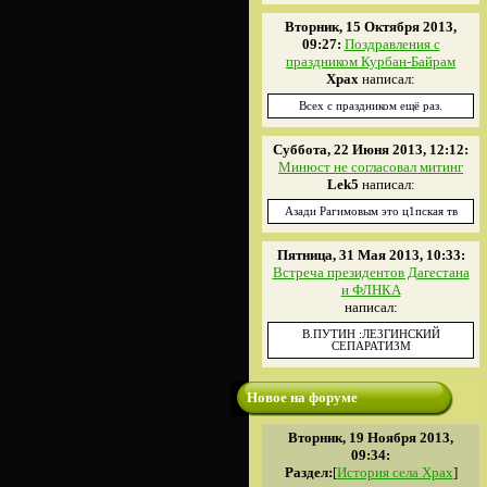
Вторник, 15 Октября 2013,
09:27:
Поздравления с
праздником Курбан-Байрам
Xpax
написал:
Всех с праздником ещё раз.
Суббота, 22 Июня 2013, 12:12:
Минюст не согласовал митинг
Lek5
написал:
Азади Рагимовым это ц1пская тв
Пятница, 31 Мая 2013, 10:33:
Встреча президентов Дагестана
и ФЛНКА
написал:
В.ПУТИН :ЛЕЗГИНСКИЙ
СЕПАРАТИЗМ
Новое на форуме
Вторник, 19 Ноября 2013,
09:34:
Раздел:
[
История села Храх
]