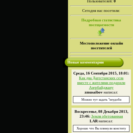
Пользователей:
0
Сегодня нас посетили:
Подробная статистика
посещаемости
Местоположение онлайн
посетителей
Новые комментарии
Среда, 16 Сентября 2015, 18:01:
Как два Дагестанских села
вместе с жителями подарили
Азербайджану
zmusaibov
написал:
Можно тут задать "неудобн
Воскресенье, 08 Декабря 2013,
23:46:
Земля обетованная
LAR
написал:
Хорошо что Вы плюнули конститу