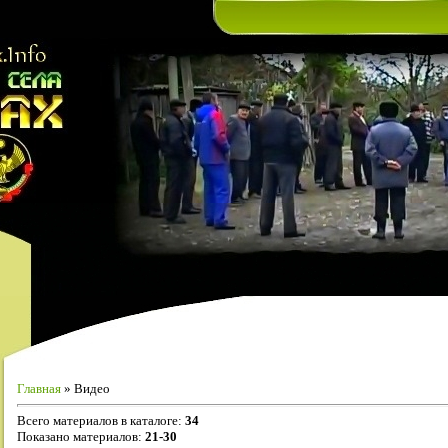
Главная
»
Видео
Всего материалов в каталоге
:
34
Показано материалов
:
21-30