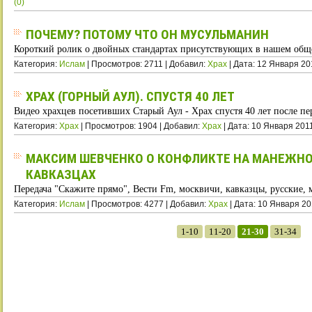
(0)
ПОЧЕМУ? ПОТОМУ ЧТО ОН МУСУЛЬМАНИН
Короткий ролик о двойных стандартах присутствующих в нашем общ
Категория:
Ислам
| Просмотров: 2711 | Добавил:
Xpax
| Дата:
12 Января 20
ХРАХ (ГОРНЫЙ АУЛ). СПУСТЯ 40 ЛЕТ
Видео храхцев посетивших Старый Аул - Храх спустя 40 лет после пе
Категория:
Храх
| Просмотров: 1904 | Добавил:
Xpax
| Дата:
10 Января 201
МАКСИМ ШЕВЧЕНКО О КОНФЛИКТЕ НА МАНЕЖН
КАВКАЗЦАХ
Передача "Скажите прямо", Вести Fm, москвичи, кавказцы, русские,
Категория:
Ислам
| Просмотров: 4277 | Добавил:
Xpax
| Дата:
10 Января 20
1-10
11-20
21-30
31-34