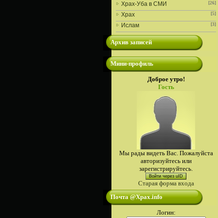
Храх-Уба в СМИ
[26]
Храх
[5]
Ислам
[3]
Архив записей
Мини-профиль
Доброе утро!
Гость
Мы рады видеть Вас. Пожалуйста
авторизуйтесь или
зарегистрируйтесь.
Войти через uID
Старая форма входа
Почта @Xpax.info
Логин: