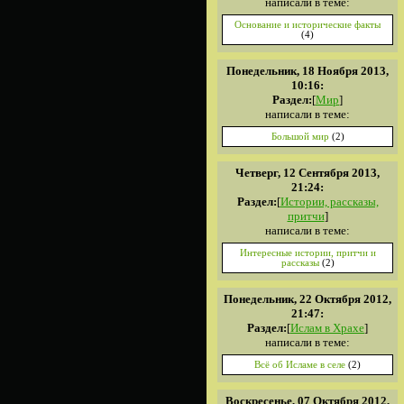
написали в теме:
Основание и исторические факты
(4)
Понедельник, 18 Ноября 2013,
10:16:
Раздел:
[
Мир
]
написали в теме:
Большой мир
(2)
Четверг, 12 Сентября 2013,
21:24:
Раздел:
[
Истории, рассказы,
притчи
]
написали в теме:
Интересные истории, притчи и
рассказы
(2)
Понедельник, 22 Октября 2012,
21:47:
Раздел:
[
Ислам в Храхе
]
написали в теме:
Всё об Исламе в селе
(2)
Воскресенье, 07 Октября 2012,