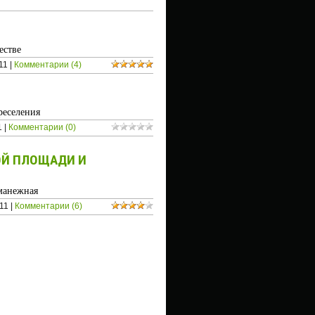
естве
11
|
Комментарии (4)
реселения
1
|
Комментарии (0)
ОЙ ПЛОЩАДИ И
 манежная
11
|
Комментарии (6)