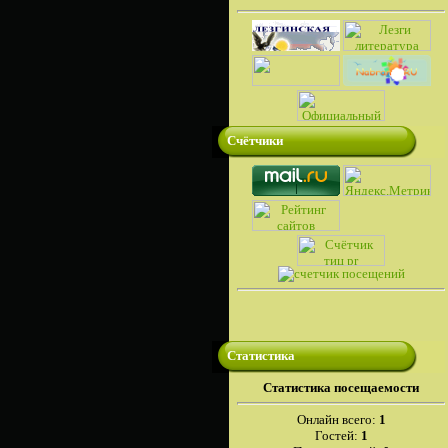
Счётчики
Статистика
Cтатистика посещаемости
Онлайн всего:
1
Гостей:
1