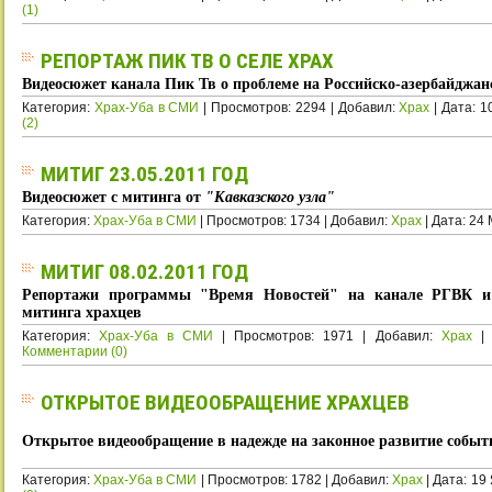
(1)
РЕПОРТАЖ ПИК ТВ О СЕЛЕ ХРАХ
Видеосюжет канала Пик Тв о проблеме на Российско-азербайджан
Категория:
Храх-Уба в СМИ
| Просмотров: 2294 | Добавил:
Xpax
| Дата:
1
(2)
МИТИГ 23.05.2011 ГОД
Видеосюжет с митинга от
"Кавказского узла"
Категория:
Храх-Уба в СМИ
| Просмотров: 1734 | Добавил:
Xpax
| Дата:
24 
МИТИГ 08.02.2011 ГОД
Репортажи программы "Время Новостей" на канале РГВК и 
митинга храхцев
Категория:
Храх-Уба в СМИ
| Просмотров: 1971 | Добавил:
Xpax
| 
Комментарии (0)
ОТКРЫТОЕ ВИДЕООБРАЩЕНИЕ ХРАХЦЕВ
Открытое видеообращение в надежде на законное развитие событ
Категория:
Храх-Уба в СМИ
| Просмотров: 1782 | Добавил:
Xpax
| Дата:
19 