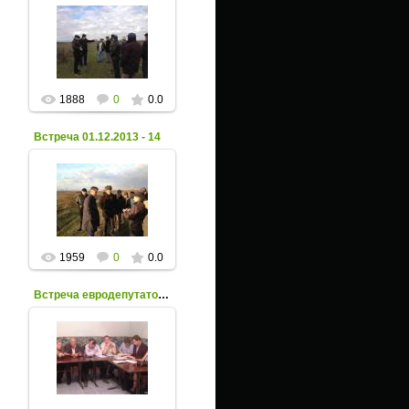
06 Декабря 2013
Xpax
1888
0
0.0
Встреча 01.12.2013 - 14
06 Декабря 2013
Xpax
1959
0
0.0
Встреча евродепутатов с храхубинцами - 1
07 Сентября 2013
Xpax