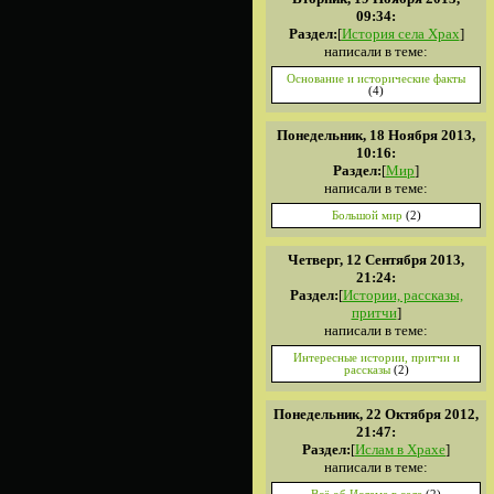
09:34:
Раздел:
[
История села Храх
]
написали в теме:
Основание и исторические факты
(4)
Понедельник, 18 Ноября 2013,
10:16:
Раздел:
[
Мир
]
написали в теме:
Большой мир
(2)
Четверг, 12 Сентября 2013,
21:24:
Раздел:
[
Истории, рассказы,
притчи
]
написали в теме:
Интересные истории, притчи и
рассказы
(2)
Понедельник, 22 Октября 2012,
21:47:
Раздел:
[
Ислам в Храхе
]
написали в теме: