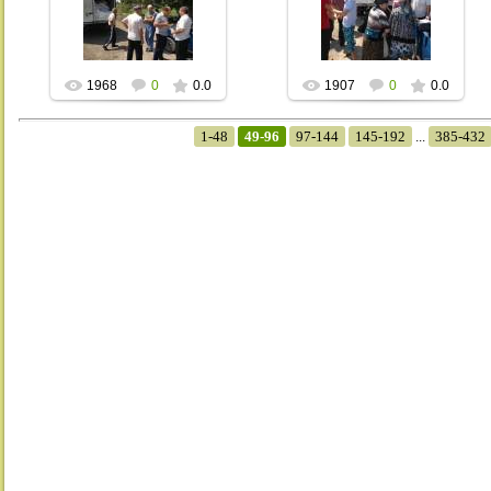
09 Июля 2013
09 Июля 2013
Xpax
Xpax
1968
0
0.0
1907
0
0.0
1-48
49-96
97-144
145-192
...
385-432