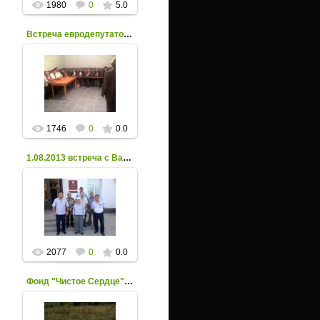
1980
0
5.0
Встреча евродепутатов с храхубинцами - 4
07 Сентября 2013
Xpax
1746
0
0.0
1.08.2013 встреча с Василием Колесниковым
03 Августа 2013
Xpax
2077
0
0.0
Фонд "Чистое Сердце" - 23