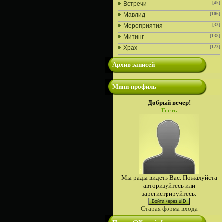
Встречи
[45]
Мавлид
[106]
Мероприятия
[33]
Митинг
[138]
Храх
[123]
Архив записей
Мини-профиль
Добрый вечер!
Гость
Мы рады видеть Вас. Пожалуйста
авторизуйтесь или
зарегистрируйтесь.
Войти через uID
Старая форма входа