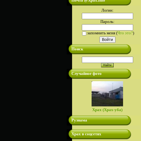
Почта @Xpax.info
Логин:
Пароль:
запомнить меня
(
Что это?
)
Поиск
Случайное фото
Храх (Храх-уба)
Рузнама
Храх в соцсетях