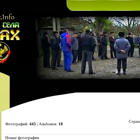
Стра
Фотографий:
445
| Альбомов:
18
Новые фотографии