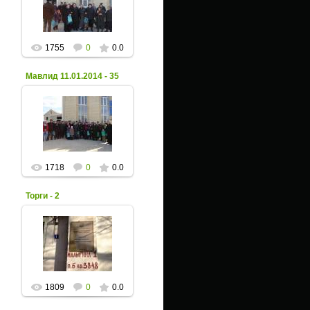
Xpax
1755
0
0.0
Мавлид 11.01.2014 - 35
02 Февраля 2014
Xpax
1718
0
0.0
Торги - 2
26 Января 2014
Xpax
1809
0
0.0