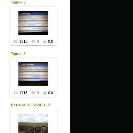
Торги - 5
26 Января 2014
Xpax
1919
0
0.0
Торги - 8
26 Января 2014
Xpax
1716
0
0.0
Встреча 01.12.2013 - 2
06 Декабря 2013
Xpax