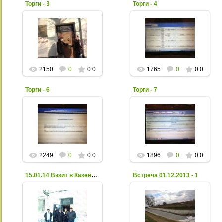
Торги - 3
Торги - 4
26 Января 2014
26 Января 2014
Xpax
Xpax
2150
0
0.0
1765
0
0.0
Торги - 6
Торги - 7
26 Января 2014
26 Января 2014
Xpax
Xpax
2249
0
0.0
1896
0
0.0
15.01.14 Визит в Казенное предприятие РД «Дирекция
Встреча 01.12.2013 - 1
17 Января 2014
15.01.14 Визит в
06 Декабря 2013
Казенное предприятие
РД «Дирекция
Xpax
государственного