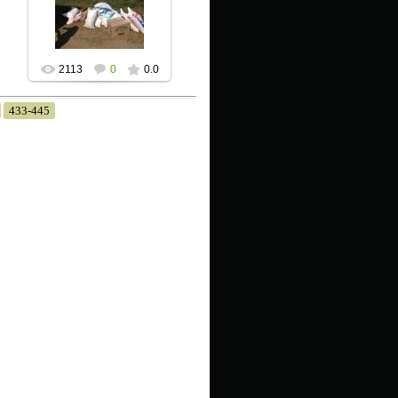
09 Июля 2013
Xpax
2113
0
0.0
433-445