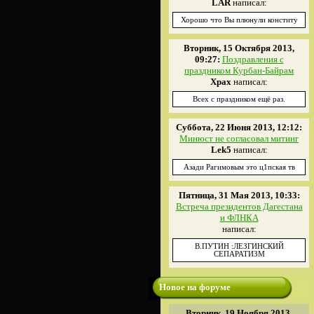
LAR
написал:
Хорошо что Вы плюнули конститу
Вторник, 15 Октября 2013,
09:27:
Поздравления с
праздником Курбан-Байрам
Xpax
написал:
Всех с праздником ещё раз.
Суббота, 22 Июня 2013, 12:12:
Минюст не согласовал митинг
Lek5
написал:
Азади Рагимовым это ц1пская тв
Пятница, 31 Мая 2013, 10:33:
Встреча президентов Дагестана
и ФЛНКА
написал:
В.ПУТИН :ЛЕЗГИНСКИЙ
СЕПАРАТИЗМ
Новое на форуме
Вторник, 19 Ноября 2013,