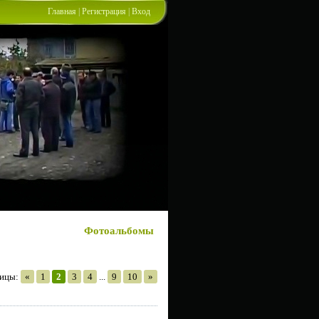
Главная
|
Регистрация
|
Вход
Фотоальбомы
ницы
:
«
1
2
3
4
...
9
10
»