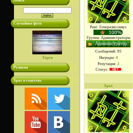
Поиск
Случайное фото
Ранг: Генералиссимус
Группа: Администраторы
Сообщений:
95
Торги
Награды:
4
Репутация:
2
Рузнама
Статус:
Храх в соцсетях
Xpax