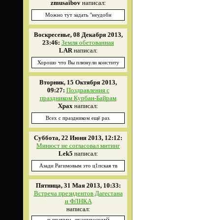
zmusaibov
написал:
Можно тут задать "неудобн
Воскресенье, 08 Декабря 2013,
23:46:
Земля обетованная
LAR
написал:
Хорошо что Вы плюнули конститу
Вторник, 15 Октября 2013,
09:27:
Поздравления с
праздником Курбан-Байрам
Xpax
написал:
Всех с праздником ещё раз.
Суббота, 22 Июня 2013, 12:12:
Минюст не согласовал митинг
Lek5
написал:
Азади Рагимовым это ц1пская тв
Пятница, 31 Мая 2013, 10:33:
Встреча президентов Дагестана
и ФЛНКА
написал: