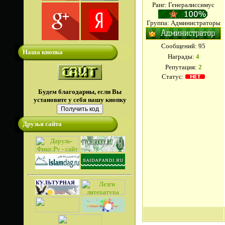
Ранг: Генералиссимус
Группа: Администраторы
Сообщений:
95
Наша кнопка
Награды:
4
Репутация:
2
Статус:
Будем благодарны, если Вы
установите у себя нашу кнопку
Друзья сайта