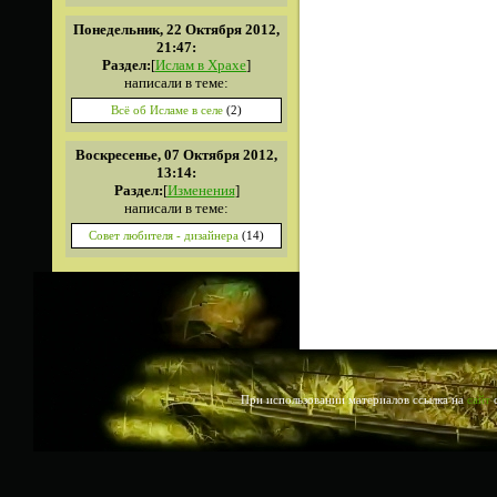
Понедельник, 22 Октября 2012,
21:47:
Раздел:
[
Ислам в Храхе
]
написали в теме:
Всё об Исламе в селе
(2)
Воскресенье, 07 Октября 2012,
13:14:
Раздел:
[
Изменения
]
написали в теме:
Совет любителя - дизайнера
(14)
При использовании материалов ссылка на
сайт
о