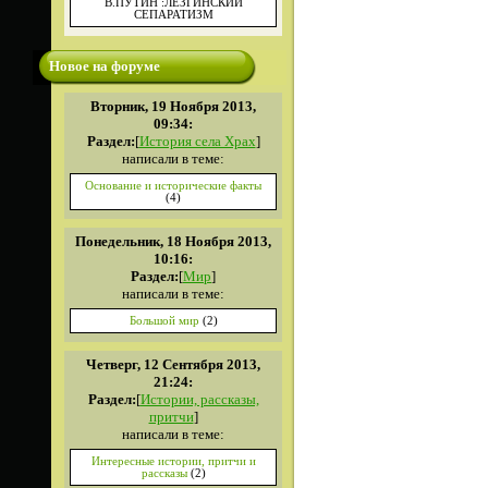
В.ПУТИН :ЛЕЗГИНСКИЙ
СЕПАРАТИЗМ
Новое на форуме
Вторник, 19 Ноября 2013,
09:34:
Раздел:
[
История села Храх
]
написали в теме:
Основание и исторические факты
(4)
Понедельник, 18 Ноября 2013,
10:16:
Раздел:
[
Мир
]
написали в теме:
Большой мир
(2)
Четверг, 12 Сентября 2013,
21:24:
Раздел:
[
Истории, рассказы,
притчи
]
написали в теме:
Интересные истории, притчи и
рассказы
(2)