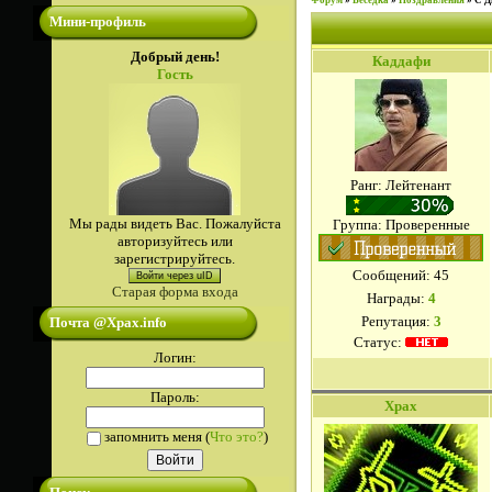
Форум
»
Беседка
»
Поздравления
»
С Д
Мини-профиль
Добрый день!
Каддафи
Гость
Ранг: Лейтенант
Мы рады видеть Вас. Пожалуйста
Группа: Проверенные
авторизуйтесь или
зарегистрируйтесь.
Сообщений:
45
Войти через uID
Старая форма входа
Награды:
4
Репутация:
3
Почта @Xpax.info
Статус:
Логин:
Пароль:
Xpax
запомнить меня
(
Что это?
)