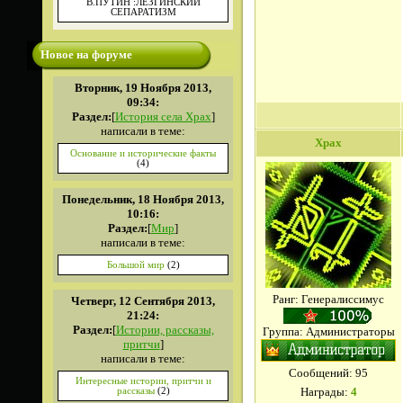
В.ПУТИН :ЛЕЗГИНСКИЙ
СЕПАРАТИЗМ
Новое на форуме
Вторник, 19 Ноября 2013,
09:34:
Раздел:
[
История села Храх
]
написали в теме:
Xpax
Основание и исторические факты
(4)
Понедельник, 18 Ноября 2013,
10:16:
Раздел:
[
Мир
]
написали в теме:
Большой мир
(2)
Ранг: Генералиссимус
Четверг, 12 Сентября 2013,
21:24:
Раздел:
[
Истории, рассказы,
Группа: Администраторы
притчи
]
написали в теме:
Сообщений:
95
Интересные истории, притчи и
Награды:
4
рассказы
(2)