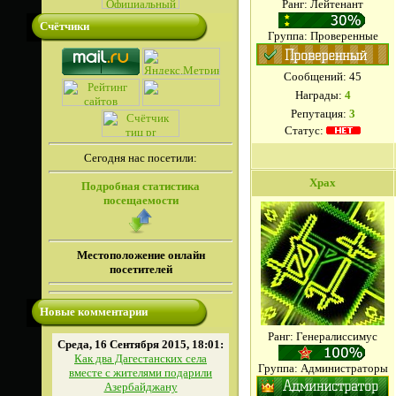
Ранг: Лейтенант
Счётчики
Группа: Проверенные
Сообщений:
45
Награды:
4
Репутация:
3
Статус:
Сегодня нас посетили:
Xpax
Подробная статистика
посещаемости
Местоположение онлайн
посетителей
Новые комментарии
Ранг: Генералиссимус
Среда, 16 Сентября 2015, 18:01:
Как два Дагестанских села
Группа: Администраторы
вместе с жителями подарили
Азербайджану