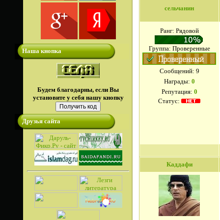
сельчанин
Ранг: Рядовой
Группа: Проверенные
Наша кнопка
Сообщений:
9
Награды:
0
Будем благодарны, если Вы
Репутация:
0
установите у себя нашу кнопку
Статус:
Друзья сайта
Каддафи