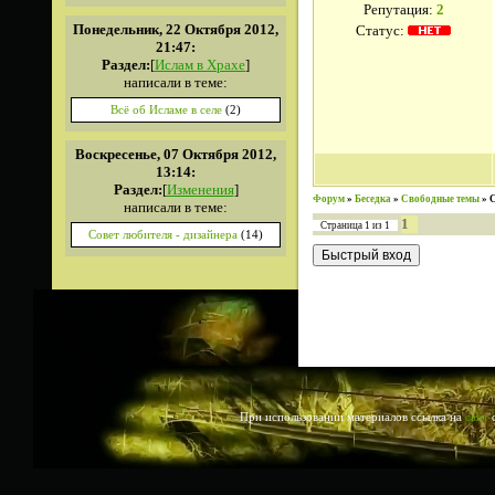
Репутация:
2
Понедельник, 22 Октября 2012,
Статус:
21:47:
Раздел:
[
Ислам в Храхе
]
написали в теме:
Всё об Исламе в селе
(2)
Воскресенье, 07 Октября 2012,
13:14:
Раздел:
[
Изменения
]
Форум
»
Беседка
»
Свободные темы
»
написали в теме:
1
Страница
1
из
1
Совет любителя - дизайнера
(14)
При использовании материалов ссылка на
сайт
о