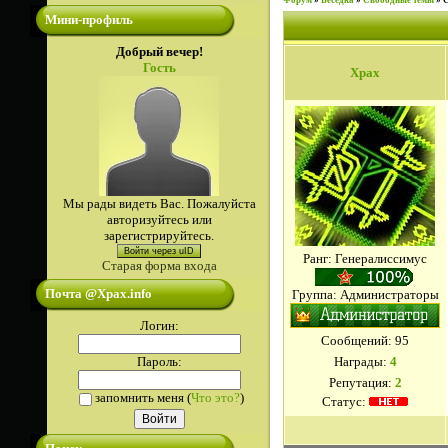
Форум
»
Беседка
»
Свободные темы
»
Мини-профиль
Добрый вечер!
Гость
Xpax
Мы рады видеть Вас. Пожалуйста
авторизуйтесь или
зарегистрируйтесь.
Войти через uID
Ранг: Генералиссимус
Старая форма входа
Почта @Xpax.info
Группа: Администраторы
Логин:
Сообщений:
95
Пароль:
Награды:
4
Репутация:
2
запомнить меня
(
Что это?
)
Статус: