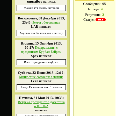
zmusaibov
написал:
Сообщений:
95
Можно тут задать "неудобн
Награды:
4
Репутация:
2
Воскресенье, 08 Декабря 2013,
Статус:
23:46:
Земля обетованная
LAR
написал:
Хорошо что Вы плюнули конститу
Вторник, 15 Октября 2013,
09:27:
Поздравления с
праздником Курбан-Байрам
Xpax
написал:
Всех с праздником ещё раз.
Суббота, 22 Июня 2013, 12:12:
Минюст не согласовал митинг
Lek5
написал:
Азади Рагимовым это ц1пская тв
Пятница, 31 Мая 2013, 10:33:
Встреча президентов Дагестана
и ФЛНКА
написал: