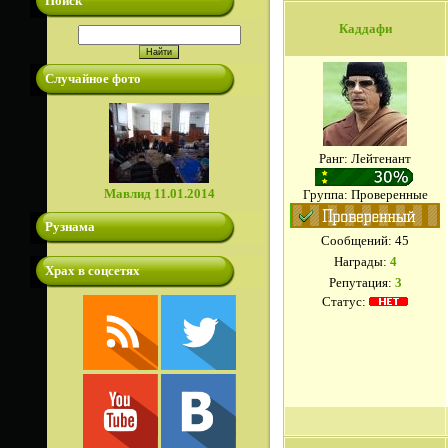
Поиск
Каддафи
Случайное фото
Ранг: Лейтенант
Мавлид 11.01.2014
Группа: Проверенные
Рузнама
Сообщений:
45
Награды:
4
Храх в соцсетях
Репутация:
3
Статус: