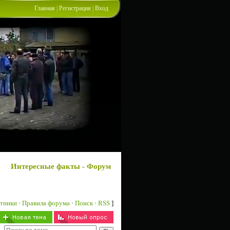
Главная
|
Регистрация
|
Вход
Интересные факты - Форум
тники
·
Правила форума
·
Поиск
·
RSS
]