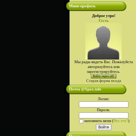
Мини-профиль
Доброе утро!
Гость
Мы рады видеть Вас. Пожалуйста
авторизуйтесь или
зарегистрируйтесь.
Войти через uID
Старая форма входа
Почта @Xpax.info
Логин:
Пароль:
запомнить меня
(
Что это?
)