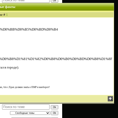
ные факты
ие #
1
%D0%B8%D0%BB%D0%B5%D0%BD%D0%B4
A5%D1%80%D0%B8%D1%81%D1%82%D0%B8%D0%B0%D0%BD%D0%B8%D1%8F
л в городе).
ю, что с.Храх должно знать о ПМР и наоборот!