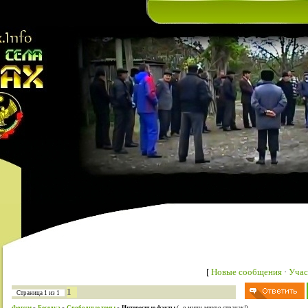
[
Новые сообщения
·
Учас
1
Страница
1
из
1