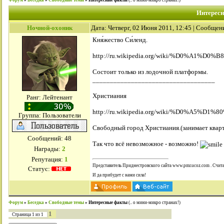
Форум
»
Беседка
»
Свободные темы
»
Интересные факты
(.. о мини-микро странах!)
Интерес
Ночной-охоник
Дата: Четверг, 02 Июня 2011, 12:45 | Сообщен
Кня́жество Си́ленд.
http://ru.wikipedia.org/wiki/%D0%A1
Состоит только из лодочной платформы.
___________________________________
Христиания
Ранг: Лейтенант
http://ru.wikipedia.org/wiki/%D0%
Группа: Пользователи
Свободный город Христиания.(занимает кварта
Сообщений:
48
Так что всё невозможное - возможно!
Награды:
2
Репутация:
1
Представитель Приднестровского сайта www.pmr.ucoz.com . Счита
Статус:
И да прибудет с нами сила!
Форум
»
Беседка
»
Свободные темы
»
Интересные факты
(.. о мини-микро странах!)
1
Страница
1
из
1