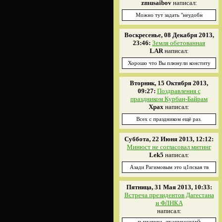
zmusaibov
написал:
Можно тут задать "неудобн
Воскресенье, 08 Декабря 2013,
23:46:
Земля обетованная
LAR
написал:
Хорошо что Вы плюнули конститу
Вторник, 15 Октября 2013,
09:27:
Поздравления с
праздником Курбан-Байрам
Xpax
написал:
Всех с праздником ещё раз.
Суббота, 22 Июня 2013, 12:12:
Минюст не согласовал митинг
Lek5
написал:
Азади Рагимовым это ц1пская тв
Пятница, 31 Мая 2013, 10:33:
Встреча президентов Дагестана
и ФЛНКА
написал: