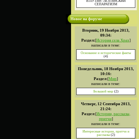
В.ПУТИН :ЛЕЗГИНСКИЙ
СЕПАРАТИЗМ
Новое на форуме
Вторник, 19 Ноября 2013,
09:34:
Раздел:
[
История села Храх
]
написали в теме:
Основание и исторические факты
(4)
Понедельник, 18 Ноября 2013,
10:16:
Раздел:
[
Мир
]
написали в теме:
Большой мир
(2)
Четверг, 12 Сентября 2013,
21:24:
Раздел:
[
Истории, рассказы,
притчи
]
написали в теме:
Интересные истории, притчи и
рассказы
(2)