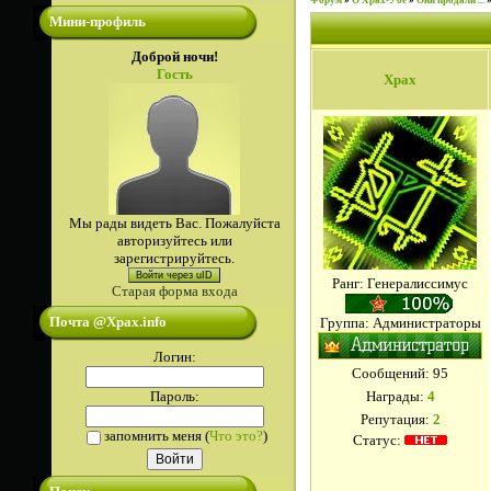
Форум
»
О Храх-Убе
»
Они продали ...
Мини-профиль
Доброй ночи!
Гость
Xpax
Мы рады видеть Вас. Пожалуйста
авторизуйтесь или
зарегистрируйтесь.
Войти через uID
Ранг: Генералиссимус
Старая форма входа
Почта @Xpax.info
Группа: Администраторы
Логин:
Сообщений:
95
Пароль:
Награды:
4
Репутация:
2
запомнить меня
(
Что это?
)
Статус: