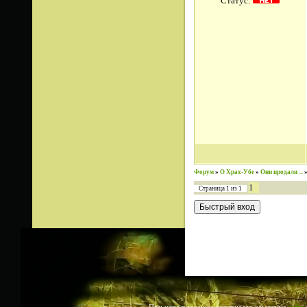
Статус:
Форум
»
О Храх-Убе
»
Они продали ...
1
Страница
1
из
1