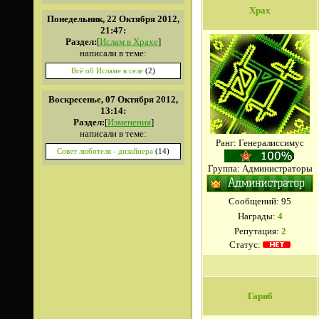
Xpax
Понедельник, 22 Октября 2012,
21:47:
Раздел:
[
Ислам в Храхе
]
написали в теме:
Всё об Исламе в селе
(2)
Воскресенье, 07 Октября 2012,
13:14:
Раздел:
[
Изменения
]
написали в теме:
Ранг: Генералиссимус
Совет любителя - дизайнера
(14)
Группа: Администраторы
Сообщений:
95
Награды:
4
Репутация:
2
Статус:
Гариб