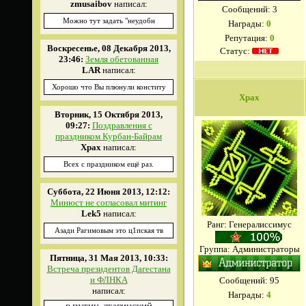
zmusaibov
написал:
Сообщений:
3
Можно тут задать "неудобн
Награды:
0
Репутация:
0
Воскресенье, 08 Декабря 2013,
Статус:
23:46:
Земля обетованная
LAR
написал:
Хорошо что Вы плюнули конститу
Xpax
Вторник, 15 Октября 2013,
09:27:
Поздравления с
праздником Курбан-Байрам
Xpax
написал:
Всех с праздником ещё раз.
Суббота, 22 Июня 2013, 12:12:
Минюст не согласовал митинг
Lek5
написал:
Ранг: Генералиссимус
Азади Рагимовым это ц1пская тв
Группа: Администраторы
Пятница, 31 Мая 2013, 10:33:
Встреча президентов Дагестана
и ФЛНКА
Сообщений:
95
написал:
Награды:
4