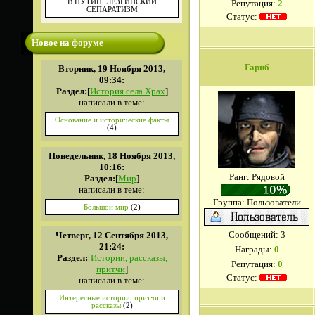
Репутация:
2
В.ПУТИН :ЛЕЗГИНСКИЙ
СЕПАРАТИЗМ
Статус:
Новое на форуме
Гариб
Вторник, 19 Ноября 2013,
09:34:
Раздел:
[
История села Храх
]
написали в теме:
Основание и исторические факты
(4)
Понедельник, 18 Ноября 2013,
10:16:
Ранг: Рядовой
Раздел:
[
Мир
]
написали в теме:
Группа: Пользователи
Большой мир
(2)
Сообщений:
3
Четверг, 12 Сентября 2013,
21:24:
Награды:
0
Раздел:
[
Истории, рассказы,
Репутация:
0
притчи
]
Статус:
написали в теме:
Интересные истории, притчи и
рассказы
(2)