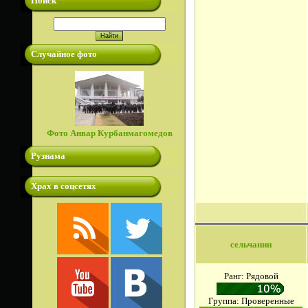
Поиск
Случайное фото
Фото Анвар Курбанмагомедов
Рузнама
Храх в соцсетях
сельчанин
Ранг: Рядовой
Группа: Проверенные