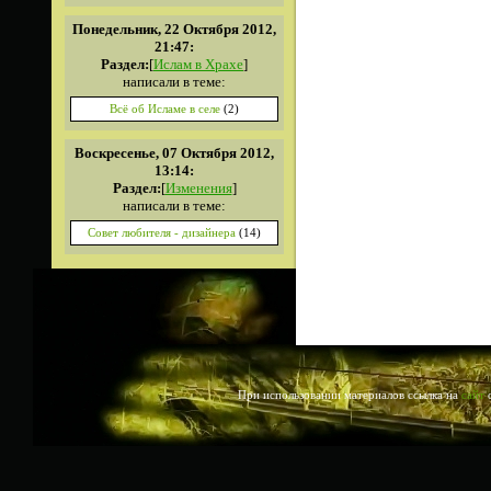
Понедельник, 22 Октября 2012,
21:47:
Раздел:
[
Ислам в Храхе
]
написали в теме:
Всё об Исламе в селе
(2)
Воскресенье, 07 Октября 2012,
13:14:
Раздел:
[
Изменения
]
написали в теме:
Совет любителя - дизайнера
(14)
При использовании материалов ссылка на
сайт
о