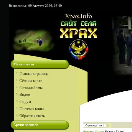
Воскресенье, 09 Августа 2026, 08:49
Меню сайта
Главная страница
Сёла на карте
Фотоальбомы
Видео
Форум
Гостевая книга
Обратная связь
Архив записей
1
Страница
1
из
1
Форум
»
Ислам
»
Ислам в Храхе