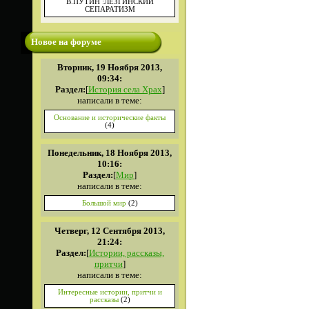
В.ПУТИН :ЛЕЗГИНСКИЙ
СЕПАРАТИЗМ
Новое на форуме
Вторник, 19 Ноября 2013,
09:34:
Раздел:
[
История села Храх
]
написали в теме:
Основание и исторические факты
(4)
Понедельник, 18 Ноября 2013,
10:16:
Раздел:
[
Мир
]
написали в теме:
Большой мир
(2)
Четверг, 12 Сентября 2013,
21:24:
Раздел:
[
Истории, рассказы,
притчи
]
написали в теме:
Интересные истории, притчи и
рассказы
(2)