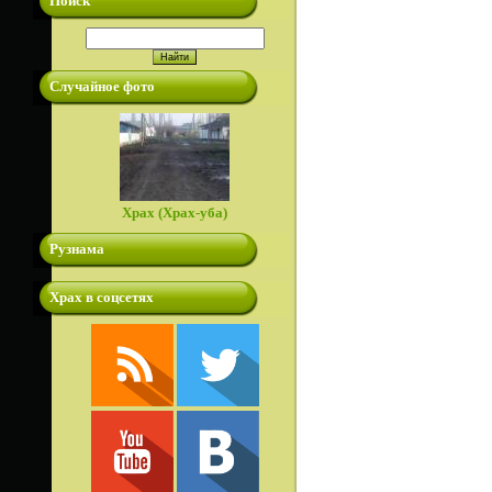
Поиск
Случайное фото
Храх (Храх-уба)
Рузнама
Храх в соцсетях