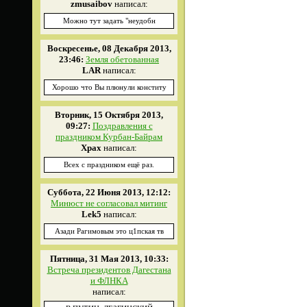
zmusaibov
написал:
Можно тут задать "неудобн
Воскресенье, 08 Декабря 2013,
23:46:
Земля обетованная
LAR
написал:
Хорошо что Вы плюнули конститу
Вторник, 15 Октября 2013,
09:27:
Поздравления с
праздником Курбан-Байрам
Xpax
написал:
Всех с праздником ещё раз.
Суббота, 22 Июня 2013, 12:12:
Минюст не согласовал митинг
Lek5
написал:
Азади Рагимовым это ц1пская тв
Пятница, 31 Мая 2013, 10:33:
Встреча президентов Дагестана
и ФЛНКА
написал: