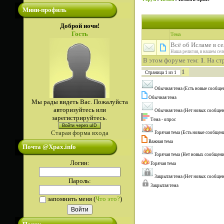
Мини-профиль
Доброй ночи!
Гость
Тема
Всё об Исламе в се
Наша религия, в нашем сел
В этом форуме тем:
1
. На с
1
Страница
1
из
1
Обычная тема (Есть новые сообще
Обычная тема
Мы рады видеть Вас. Пожалуйста
авторизуйтесь или
Обычная тема (Нет новых сообще
зарегистрируйтесь.
Тема - опрос
Войти через uID
Старая форма входа
Горячая тема (Есть новые сообщен
Важная тема
Почта @Xpax.info
Горячая тема (Нет новых сообщен
Логин:
Горячая тема
Закрытая тема (Нет новых сообще
Пароль:
Закрытая тема
запомнить меня
(
Что это?
)