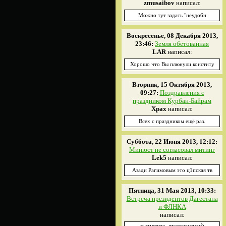
zmusaibov
написал:
Можно тут задать "неудобн
Воскресенье, 08 Декабря 2013,
23:46:
Земля обетованная
LAR
написал:
Хорошо что Вы плюнули конститу
Вторник, 15 Октября 2013,
09:27:
Поздравления с
праздником Курбан-Байрам
Xpax
написал:
Всех с праздником ещё раз.
Суббота, 22 Июня 2013, 12:12:
Минюст не согласовал митинг
Lek5
написал:
Азади Рагимовым это ц1пская тв
Пятница, 31 Мая 2013, 10:33:
Встреча президентов Дагестана
и ФЛНКА
написал: