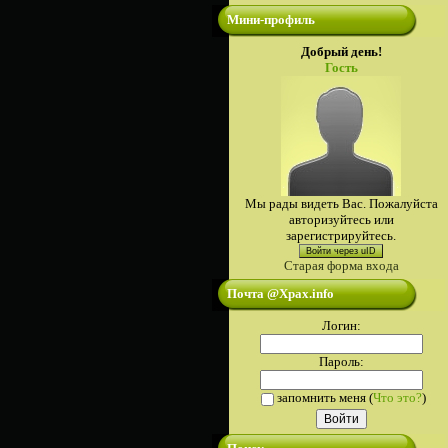
Мини-профиль
Добрый день!
Гость
Мы рады видеть Вас. Пожалуйста
авторизуйтесь или
зарегистрируйтесь.
Войти через uID
Старая форма входа
Почта @Xpax.info
Логин:
Пароль:
запомнить меня
(
Что это?
)