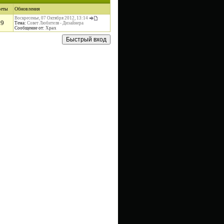
веты
Обновления
Воскресенье, 07 Октября 2012, 13:14
39
Тема:
Совет Любителя - Дизайнера
Сообщение от:
Xpax