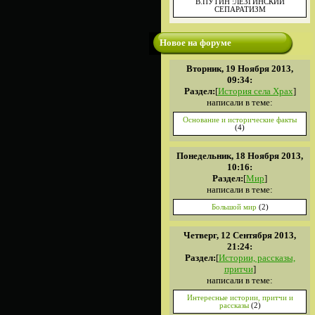
В.ПУТИН :ЛЕЗГИНСКИЙ
СЕПАРАТИЗМ
Новое на форуме
Вторник, 19 Ноября 2013,
09:34:
Раздел:
[
История села Храх
]
написали в теме:
Основание и исторические факты
(4)
Понедельник, 18 Ноября 2013,
10:16:
Раздел:
[
Мир
]
написали в теме:
Большой мир
(2)
Четверг, 12 Сентября 2013,
21:24:
Раздел:
[
Истории, рассказы,
притчи
]
написали в теме:
Интересные истории, притчи и
рассказы
(2)