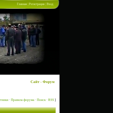
Главная
|
Регистрация
|
Вход
Сайт - Форум
тники
·
Правила форума
·
Поиск
·
RSS
]