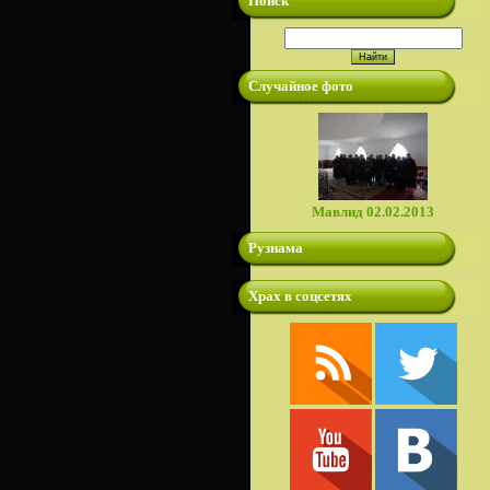
Поиск
Случайное фото
Мавлид 02.02.2013
Рузнама
Храх в соцсетях