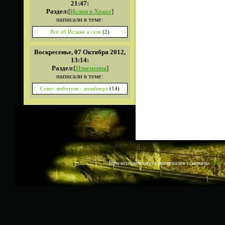
21:47:
Раздел:
[
Ислам в Храхе
]
написали в теме:
Всё об Исламе в селе
(2)
Воскресенье, 07 Октября 2012,
13:14:
Раздел:
[
Изменения
]
написали в теме:
Совет любителя - дизайнера
(14)
При использовании материалов ссылка на
сайт
о