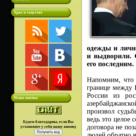
Храх в соцсетях
одежды и личн
и выдворили. 
его последним.
Напомним, что 
границе между 
России из рос
Наша кнопка
азербайджанс
произвол судьб
ведь это целое 
Будем благодарны, если Вы
договора не поз
установите у себя нашу кнопку
людей обратно 