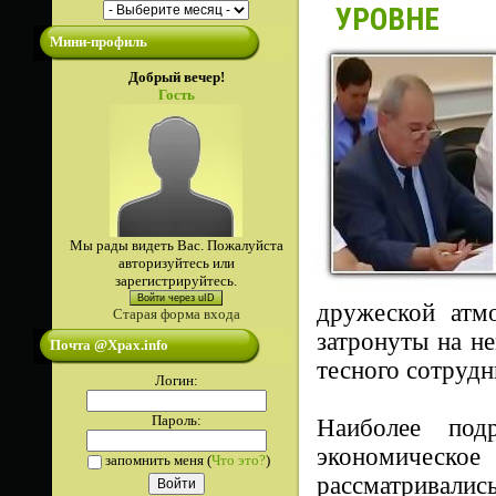
УРОВНЕ
Мини-профиль
Добрый вечер!
Гость
Мы рады видеть Вас. Пожалуйста
авторизуйтесь или
зарегистрируйтесь.
Войти через uID
дружеской атм
Старая форма входа
затронуты на не
Почта @Xpax.info
тесного сотруд
Логин:
Пароль:
Наиболее под
экономическое
запомнить меня
(
Что это?
)
рассматривалис