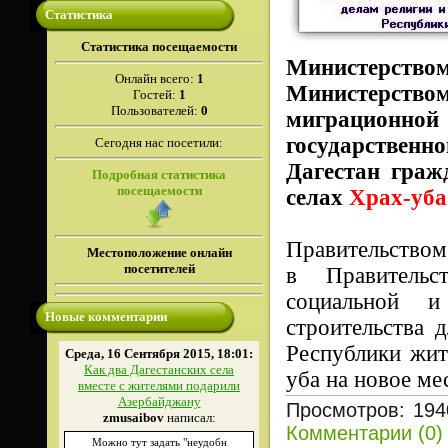
Статистика
Cтатистика посещаемости
Министерст
Онлайн всего:
1
Министерств
Гостей:
1
Пользователей:
0
миграционной
государственн
Сегодня нас посетили:
Дагестан граж
Подробная статистика
посещаемости
селах
Храх-уба
Правительством
Местоположение онлайн
посетителей
в Правительс
социальной и
Новые комментарии
строительства 
Республики жит
Среда, 16 Сентября 2015, 18:01:
Как два Дагестанских села
уба на новое ме
вместе с жителями подарили
Азербайджану
Просмотров: 194
zmusaibov
написал:
Комментарии (0)
Можно тут задать "неудобн