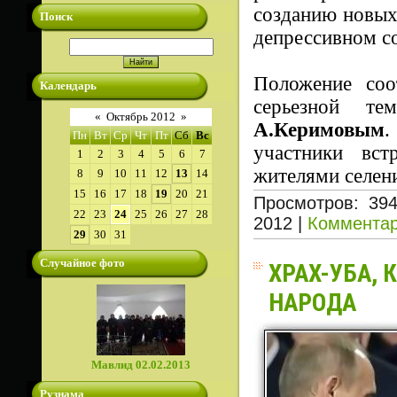
созданию новых
Поиск
депрессивном с
Положение соо
Календарь
серьезной т
«
Октябрь 2012
»
А.Керимовым
.
Пн
Вт
Ср
Чт
Пт
Сб
Вс
участники вст
1
2
3
4
5
6
7
жителями селе
8
9
10
11
12
13
14
15
16
17
18
19
20
21
Просмотров: 39
22
23
24
25
26
27
28
2012
|
Комментар
29
30
31
Случайное фото
ХРАХ-УБА,
НАРОДА
Мавлид 02.02.2013
Рузнама