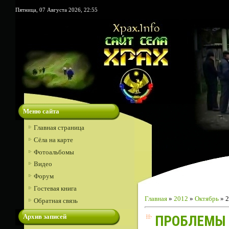
Пятница, 07 Августа 2026, 22:55
Меню сайта
Главная страница
Сёла на карте
Фотоальбомы
Видео
Форум
Гостевая книга
Главная
»
2012
»
Октябрь
»
2
Обратная связь
Архив записей
ПРОБЛЕМЫ 