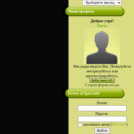
Мини-профиль
Доброе утро!
Гость
Мы рады видеть Вас. Пожалуйста
авторизуйтесь или
зарегистрируйтесь.
Войти через uID
Старая форма входа
Почта @Xpax.info
Логин:
Пароль:
запомнить меня
(
Что это?
)