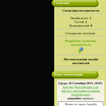
Статистика
Cтатистика посещаемости
Онлайн всего:
1
Гостей:
1
Пользователей:
0
Сегодня нас посетили:
Подробная статистика
посещаемости
Местоположение онлайн
посетителей
Новые комментарии
Среда, 16 Сентября 2015, 18:01:
Как два Дагестанских села
вместе с жителями подарили
Азербайджану
zmusaibov
написал:
Можно тут задать "неудобн