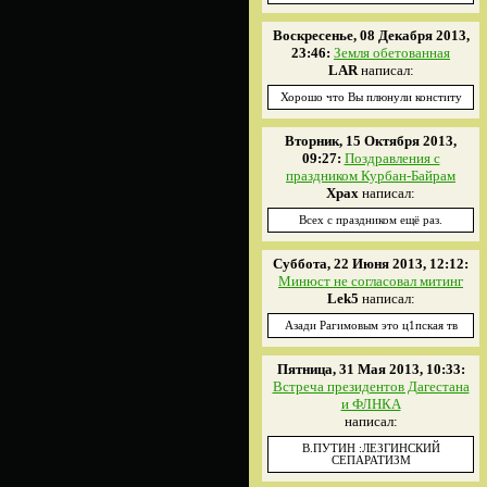
Воскресенье, 08 Декабря 2013,
23:46:
Земля обетованная
LAR
написал:
Хорошо что Вы плюнули конститу
Вторник, 15 Октября 2013,
09:27:
Поздравления с
праздником Курбан-Байрам
Xpax
написал:
Всех с праздником ещё раз.
Суббота, 22 Июня 2013, 12:12:
Минюст не согласовал митинг
Lek5
написал:
Азади Рагимовым это ц1пская тв
Пятница, 31 Мая 2013, 10:33:
Встреча президентов Дагестана
и ФЛНКА
написал:
В.ПУТИН :ЛЕЗГИНСКИЙ
СЕПАРАТИЗМ