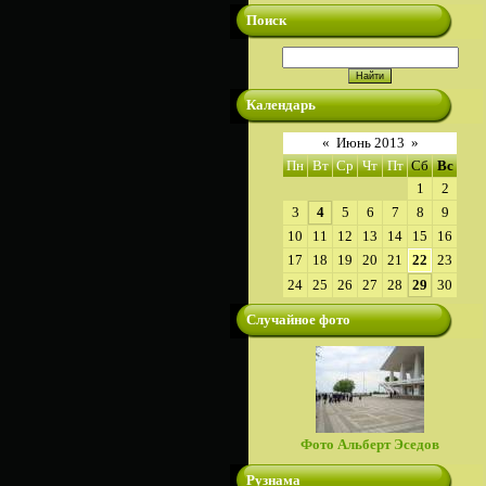
Поиск
Календарь
«
Июнь 2013
»
Пн
Вт
Ср
Чт
Пт
Сб
Вс
1
2
3
4
5
6
7
8
9
10
11
12
13
14
15
16
17
18
19
20
21
22
23
24
25
26
27
28
29
30
Случайное фото
Фото Альберт Эседов
Рузнама