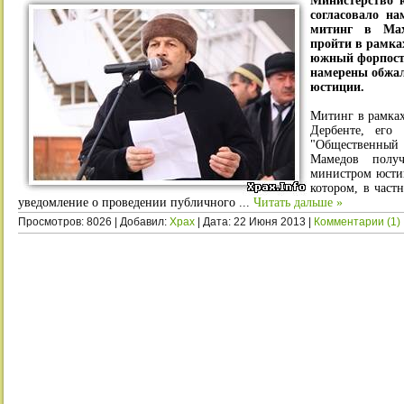
Министерство 
согласовало н
митинг в Мах
пройти в рамка
южный форпост
намерены обжал
юстиции.
Митинг в рамках
Дербенте, его 
"Общественный 
Мамедов полу
министром юсти
котором, в част
уведомление о проведении публичного
...
Читать дальше »
Просмотров: 8026 | Добавил:
Xpax
| Дата:
22 Июня 2013
|
Комментарии (1)