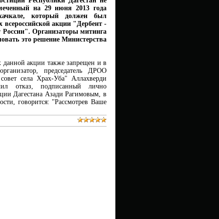
юстиции Республики Дагестан не
амеченный на 29 июня 2013 года
ачкале, который должен был
х всероссийской акции "Дербент -
 России". Организаторы митинга
овать это решение Министерства
 данной акции также запрещен и в
организатор, председатель ДРОО
совет села Храх-Уба" Аллахверди
чил отказ, подписанный лично
ции Дагестана Азади Рагимовым, в
ности, говорится: "Рассмотрев Ваше