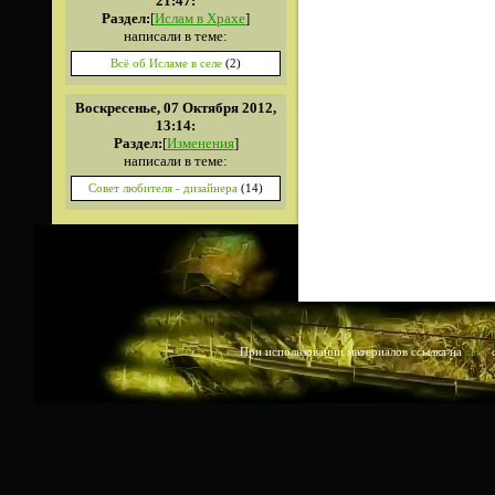
21:47:
Раздел:
[
Ислам в Храхе
]
написали в теме:
Всё об Исламе в селе
(2)
Воскресенье, 07 Октября 2012,
13:14:
Раздел:
[
Изменения
]
написали в теме:
Совет любителя - дизайнера
(14)
При использовании материалов ссылка на
сайт
о