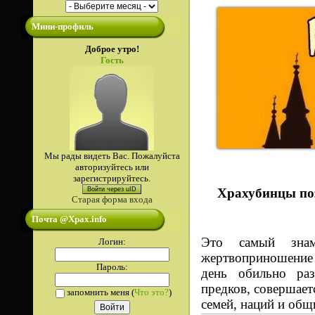
Мини-профиль
Доброе утро!
Гость
Мы рады видеть Вас. Пожалуйста
авторизуйтесь или
зарегистрируйтесь.
Войти через uID
Храхубинцы поз
Старая форма входа
Почта @Xpax.info
Это самый знам
Логин:
жертвоприношение 
Пароль:
день обильно раз
предков, совершает
запомнить меня
(
Что это?
)
семей, наций и общ