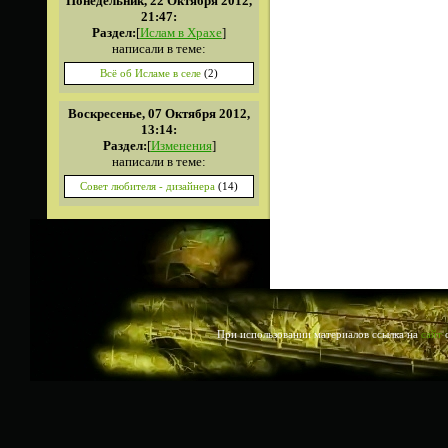
Понедельник, 22 Октября 2012,
21:47:
Раздел:
[
Ислам в Храхе
]
написали в теме:
Всё об Исламе в селе
(2)
Воскресенье, 07 Октября 2012,
13:14:
Раздел:
[
Изменения
]
написали в теме:
Совет любителя - дизайнера
(14)
При использовании материалов ссылка на
сайт
о