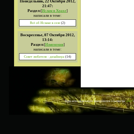
Понедельник, 22 Октября 2012,
21:47:
Раздел:
[
Ислам в Храхе
]
написали в теме:
Всё об Исламе в селе
(2)
Воскресенье, 07 Октября 2012,
13:14:
Раздел:
[
Изменения
]
написали в теме:
Совет любителя - дизайнера
(14)
При использовании материалов ссылка на
сайт
о