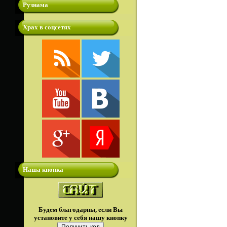
Рузнама
Храх в соцсетях
Наша кнопка
Будем благодарны, если Вы
установите у себя нашу кнопку