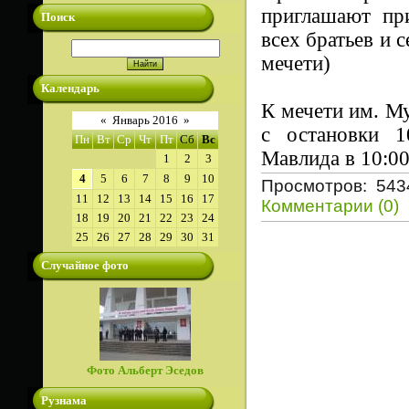
приглашают пр
Поиск
всех братьев и 
мечети)
Календарь
К мечети им. М
«
Январь 2016
»
с остановки 1
Пн
Вт
Ср
Чт
Пт
Сб
Вс
Мавлида в 10:00
1
2
3
4
5
6
7
8
9
10
Просмотров: 543
11
12
13
14
15
16
17
Комментарии (0)
18
19
20
21
22
23
24
25
26
27
28
29
30
31
Случайное фото
Фото Альберт Эседов
Рузнама