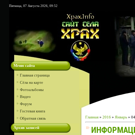
Пятница, 07 Августа 2026, 09:52
Меню сайта
Главная страница
Сёла на карте
Фотоальбомы
Видео
Форум
Гостевая книга
Главная
»
2016
»
Январь
»
0
Обратная связь
Архив записей
ИНФОРМАЦИ