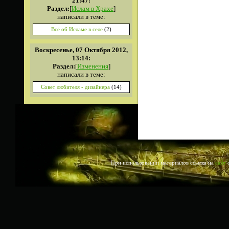
21:47:
Раздел:
[
Ислам в Храхе
]
написали в теме:
Всё об Исламе в селе
(2)
Воскресенье, 07 Октября 2012,
13:14:
Раздел:
[
Изменения
]
написали в теме:
Совет любителя - дизайнера
(14)
При использовании материалов ссылка на
сайт
о