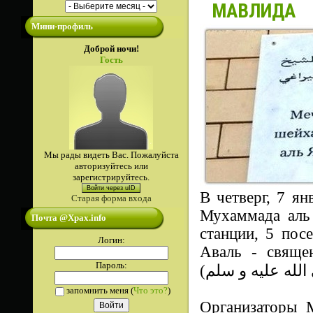
МАВЛИДА
Мини-профиль
Доброй ночи!
Гость
Мы рады видеть Вас. Пожалуйста
авторизуйтесь или
зарегистрируйтесь.
Войти через uID
В четверг, 7 ян
Старая форма входа
Мухаммада аль 
Почта @Xpax.info
станции, 5 пос
Логин:
Аваль - свяще
Пароль:
запомнить меня
(
Что это?
)
Организаторы М