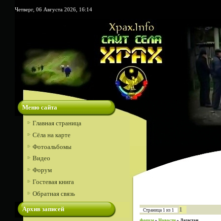
Четверг, 06 Августа 2026, 16:14
Меню сайта
Главная страница
Сёла на карте
Фотоальбомы
Видео
Форум
Гостевая книга
Обратная связь
Архив записей
1
Страница
1
из
1
Форум
»
Новости
»
Дагестан