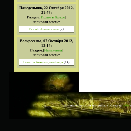
Понедельник, 22 Октября 2012,
21:47:
Раздел:
[
Ислам в Храхе
]
написали в теме:
Всё об Исламе в селе
(2)
Воскресенье, 07 Октября 2012,
13:14:
Раздел:
[
Изменения
]
написали в теме:
Совет любителя - дизайнера
(14)
При использовании материалов ссылка на
сайт
о