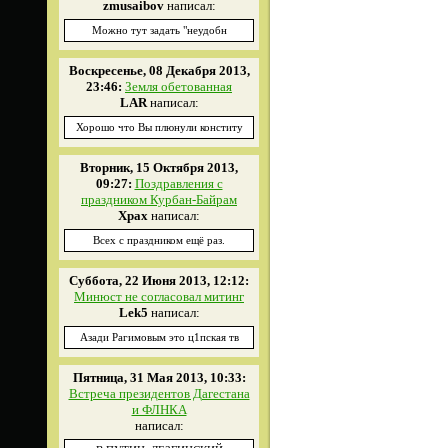
zmusaibov
написал:
Можно тут задать "неудобн
Воскресенье, 08 Декабря 2013,
23:46:
Земля обетованная
LAR
написал:
Хорошо что Вы плюнули конститу
Вторник, 15 Октября 2013,
09:27:
Поздравления с
праздником Курбан-Байрам
Xpax
написал:
Всех с праздником ещё раз.
Суббота, 22 Июня 2013, 12:12:
Минюст не согласовал митинг
Lek5
написал:
Азади Рагимовым это ц1пская тв
Пятница, 31 Мая 2013, 10:33:
Встреча президентов Дагестана
и ФЛНКА
написал: