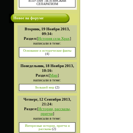
В.ПУТИН :ЛЕЗГИНСКИЙ
СЕПАРАТИЗМ
Новое на форуме
Вторник, 19 Ноября 2013,
09:34:
Раздел:
[
История села Храх
]
написали в теме:
Основание и исторические факты
(4)
Понедельник, 18 Ноября 2013,
10:16:
Раздел:
[
Мир
]
написали в теме:
Большой мир
(2)
Четверг, 12 Сентября 2013,
21:24:
Раздел:
[
Истории, рассказы,
притчи
]
написали в теме:
Интересные истории, притчи и
рассказы
(2)