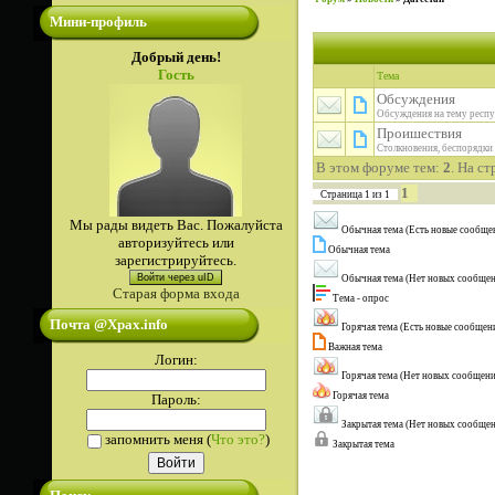
Мини-профиль
Добрый день!
Гость
Тема
Обсуждения
Обсуждения на тему респу
Проишествия
Столкновения, беспорядки и
В этом форуме тем:
2
. На с
1
Страница
1
из
1
Мы рады видеть Вас. Пожалуйста
Обычная тема (Есть новые сообще
авторизуйтесь или
Обычная тема
зарегистрируйтесь.
Войти через uID
Обычная тема (Нет новых сообще
Старая форма входа
Тема - опрос
Почта @Xpax.info
Горячая тема (Есть новые сообщен
Важная тема
Логин:
Горячая тема (Нет новых сообщен
Горячая тема
Пароль:
Закрытая тема (Нет новых сообще
запомнить меня
(
Что это?
)
Закрытая тема