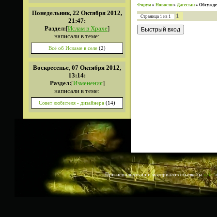
Форум
»
Новости
»
Дагестан
»
Обсужде
Понедельник, 22 Октября 2012,
1
Страница
1
из
1
21:47:
Раздел:
[
Ислам в Храхе
]
написали в теме:
Всё об Исламе в селе
(2)
Воскресенье, 07 Октября 2012,
13:14:
Раздел:
[
Изменения
]
написали в теме:
Совет любителя - дизайнера
(14)
При использовании материалов ссылка на
сайт
о