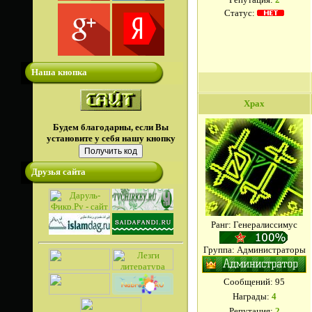
Статус:
Наша кнопка
Xpax
Будем благодарны, если Вы
установите у себя нашу кнопку
Друзья сайта
Ранг: Генералиссимус
Группа: Администраторы
Сообщений:
95
Награды:
4
Репутация:
2