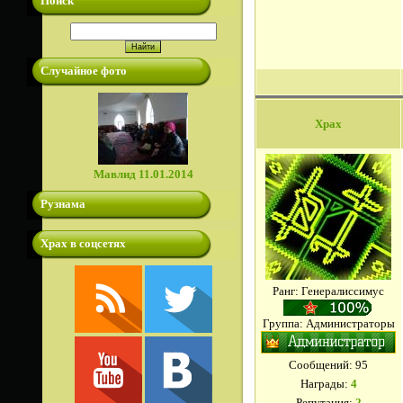
Поиск
Случайное фото
Xpax
Мавлид 11.01.2014
Рузнама
Храх в соцсетях
Ранг: Генералиссимус
Группа: Администраторы
Сообщений:
95
Награды:
4
Репутация:
2