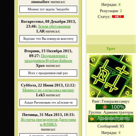
zmusaibov
написал:
Награды:
4
Можно тут задать "неудобн
Репутация:
2
Статус:
Воскресенье, 08 Декабря 2013,
23:46:
Земля обетованная
LAR
написал:
Хорошо что Вы плюнули конститу
Xpax
Вторник, 15 Октября 2013,
09:27:
Поздравления с
праздником Курбан-Байрам
Xpax
написал:
Всех с праздником ещё раз.
Суббота, 22 Июня 2013, 12:12:
Минюст не согласовал митинг
Lek5
написал:
Ранг: Генералиссимус
Азади Рагимовым это ц1пская тв
Группа: Администраторы
Пятница, 31 Мая 2013, 10:33:
Встреча президентов Дагестана
и ФЛНКА
Сообщений:
95
написал:
Награды:
4