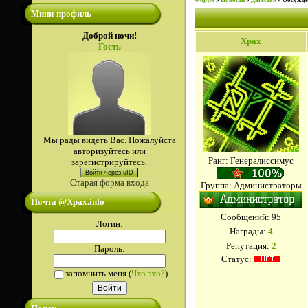
Форум
»
Новости
»
Дагестан
»
Обсужде
Мини-профиль
Доброй ночи!
Xpax
Гость
Мы рады видеть Вас. Пожалуйста
авторизуйтесь или
Ранг: Генералиссимус
зарегистрируйтесь.
Войти через uID
Старая форма входа
Группа: Администраторы
Почта @Xpax.info
Сообщений:
95
Логин:
Награды:
4
Репутация:
2
Пароль:
Статус:
запомнить меня
(
Что это?
)