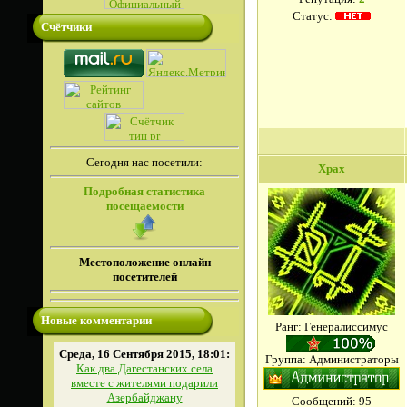
Статус:
Счётчики
Сегодня нас посетили:
Xpax
Подробная статистика
посещаемости
Местоположение онлайн
посетителей
Новые комментарии
Ранг: Генералиссимус
Среда, 16 Сентября 2015, 18:01:
Группа: Администраторы
Как два Дагестанских села
вместе с жителями подарили
Азербайджану
Сообщений:
95