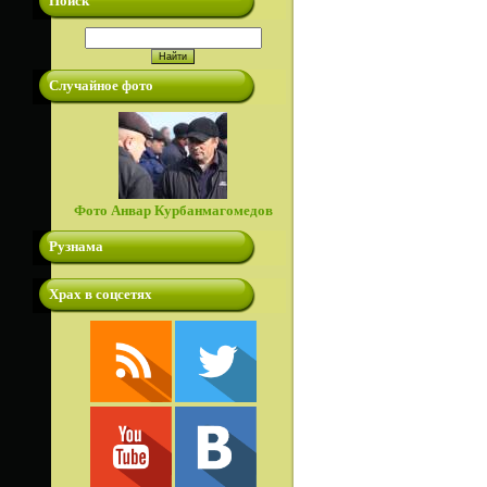
Поиск
Случайное фото
Фото Анвар Курбанмагомедов
Рузнама
Храх в соцсетях