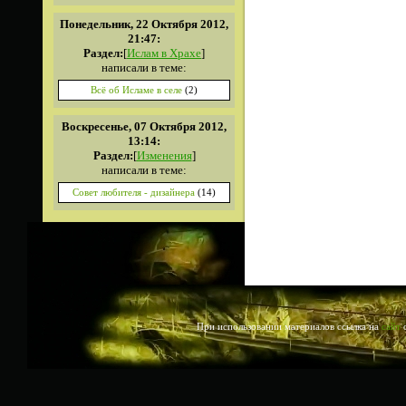
Понедельник, 22 Октября 2012,
21:47:
Раздел:
[
Ислам в Храхе
]
написали в теме:
Всё об Исламе в селе
(2)
Воскресенье, 07 Октября 2012,
13:14:
Раздел:
[
Изменения
]
написали в теме:
Совет любителя - дизайнера
(14)
При использовании материалов ссылка на
сайт
о