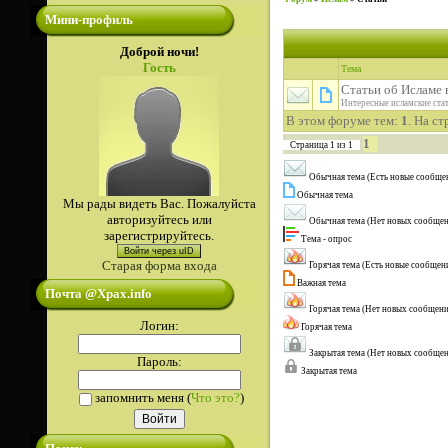
Мини-профиль
Доброй ночи!
Гость
Тема
Статьи об Исламе 
Интересные исламские стат
В этом форуме тем:
1
. На с
1
Страница
1
из
1
Обычная тема (Есть новые сообще
Обычная тема
Мы рады видеть Вас. Пожалуйста
авторизуйтесь или
Обычная тема (Нет новых сообще
зарегистрируйтесь.
Тема - опрос
Войти через uID
Старая форма входа
Горячая тема (Есть новые сообщен
Важная тема
Почта @Xpax.info
Горячая тема (Нет новых сообщен
Логин:
Горячая тема
Закрытая тема (Нет новых сообще
Пароль:
Закрытая тема
запомнить меня
(
Что это?
)