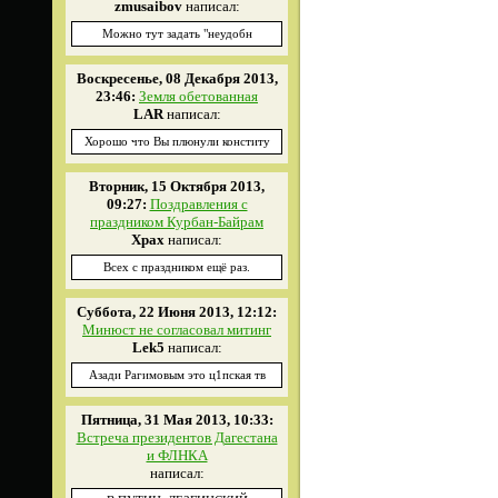
zmusaibov
написал:
Можно тут задать "неудобн
Воскресенье, 08 Декабря 2013,
23:46:
Земля обетованная
LAR
написал:
Хорошо что Вы плюнули конститу
Вторник, 15 Октября 2013,
09:27:
Поздравления с
праздником Курбан-Байрам
Xpax
написал:
Всех с праздником ещё раз.
Суббота, 22 Июня 2013, 12:12:
Минюст не согласовал митинг
Lek5
написал:
Азади Рагимовым это ц1пская тв
Пятница, 31 Мая 2013, 10:33:
Встреча президентов Дагестана
и ФЛНКА
написал: