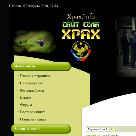
Пятница, 07 Августа 2026, 07:33
Меню сайта
Главная страница
Сёла на карте
Фотоальбомы
Видео
Форум
Гостевая книга
Обратная связь
Архив записей
1
Страница
1
из
1
Форум
»
Ислам
»
Статьи