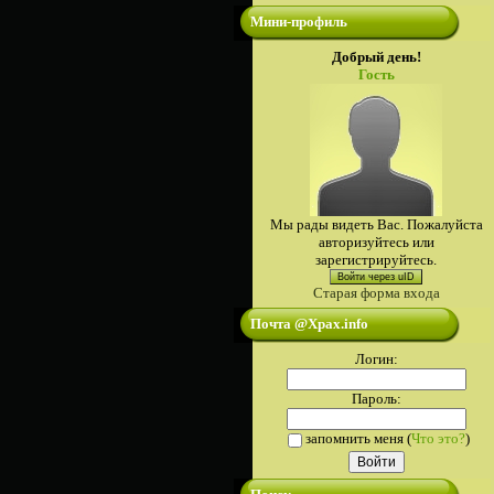
Мини-профиль
Добрый день!
Гость
Мы рады видеть Вас. Пожалуйста
авторизуйтесь или
зарегистрируйтесь.
Войти через uID
Старая форма входа
Почта @Xpax.info
Логин:
Пароль:
запомнить меня
(
Что это?
)