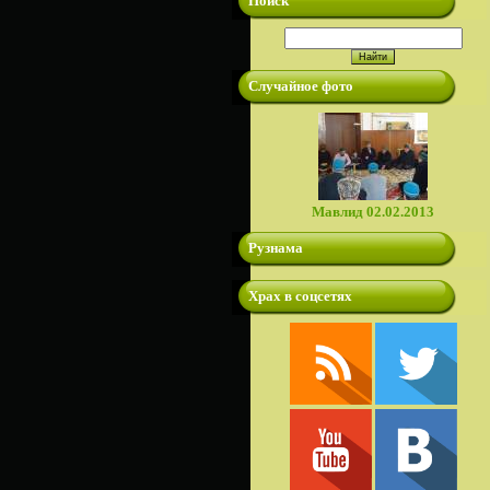
Поиск
Случайное фото
Мавлид 02.02.2013
Рузнама
Храх в соцсетях