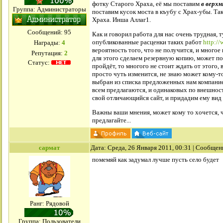
фотку Старого Храха, её мы поставим
в верх
Группа: Администраторы
поставим кусок моста в къубу с Храх-убы. Та
Храха. Инша Аллаг1.
Сообщений:
95
Как и говорил работа для нас очень трудная,
опубликованные расценки таких работ
http://
Награды:
4
вероятность того, что не получится, и много
Репутация:
2
для этого сделаем резервную копию, может по
Статус:
пройдёт, то многого не стоит ждать от этого,
просто чуть изменится, не знаю может кому-т
выбран из списка предложенных нам компание
всем предлагаются, и одинаковых по внешности
свой отличающийся сайт, и придадим ему вид
Важны ваши мнения, может кому то хочется, ч
предлагайте...
сармат
Дата: Среда, 26 Января 2011, 00:31 | Сообщен
помемяй как задумал лучше пусть село будет
Ранг: Рядовой
Группа: Пользователи