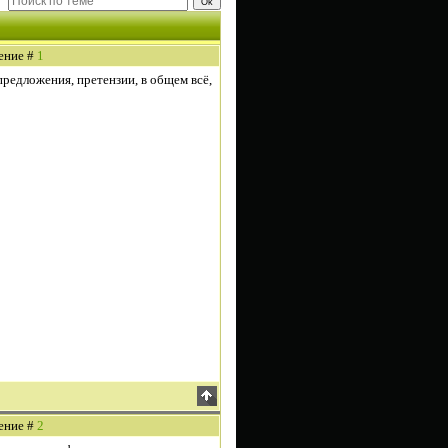
щение #
1
предложения, претензии, в общем всё,
щение #
2