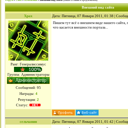
Форум
»
Сайт
»
Изменения
»
Внешний вид сайта
(Ваши отзывы и предложения)
Внешний вид сайта
Xpax
Дата: Пятница, 07 Января 2011, 01:38 | Сооб
Пишем тут всё о внешнем виде нашего сайта, 
что касается внешности портала...
Ранг: Генералиссимус
Группа: Администраторы
Сообщений:
95
Награды:
4
Репутация:
2
Статус:
сельчанин
Дата: Пятница, 07 Января 2011, 01:42 | Сооб