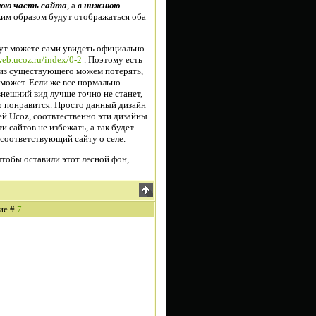
нюю часть сайта
, а
в нижнюю
ким образом будут отображаться оба
 тут можете сами увидеть официально
web.ucoz.ru/index/0-2
. Поэтому есть
е из существующего можем потерять,
может. Если же все нормально
 внешний вид лучше точно не станет,
о понравится. Просто данный дизайн
й Ucoz, соотвтественно эти дизайны
 сайтов не избежать, а так будет
 соответствующий сайту о селе.
тобы оставили этот лесной фон,
ие #
7