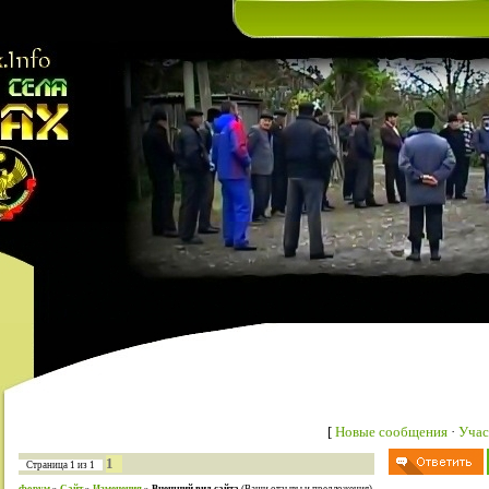
[
Новые сообщения
·
Учас
1
Страница
1
из
1