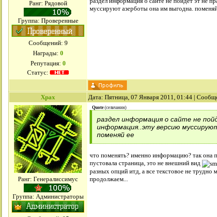
раздел информация о сайте не пойдет эт не п
Ранг: Рядовой
муссируют азерботы она им выгодна. поменяй
Группа: Проверенные
Сообщений:
9
Награды:
0
Репутация:
0
Статус:
Xpax
Дата: Пятница, 07 Января 2011, 01:44 | Сооб
Quote
(
сельчанин
)
раздел информация о сайте не пой
информация..эту версию муссируют
поменяй ее
что поменять? именно информацию? так она п
пустовала страница, это не внешний вид
разных опций итд, а все текстовое не трудно м
Ранг: Генералиссимус
продолжаем...
Группа: Администраторы