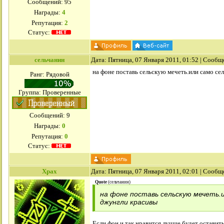
Сообщений:
95
Награды:
4
Репутация:
2
Статус:
сельчанин
Дата: Пятница, 07 Января 2011, 01:52 | Сооб
на фоне поставь сельскую мечеть.или само сел
Ранг: Рядовой
Группа: Проверенные
Сообщений:
9
Награды:
0
Репутация:
0
Статус:
Xpax
Дата: Пятница, 07 Января 2011, 02:01 | Сооб
Quote
(
сельчанин
)
на фоне поставь сельскую мечеть.ил
джунгли красивы
Если фон и так нравится лучше будет оставит