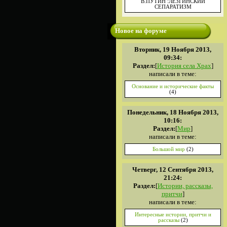
В.ПУТИН :ЛЕЗГИНСКИЙ
СЕПАРАТИЗМ
Новое на форуме
Вторник, 19 Ноября 2013,
09:34:
Раздел:
[
История села Храх
]
написали в теме:
Основание и исторические факты
(4)
Понедельник, 18 Ноября 2013,
10:16:
Раздел:
[
Мир
]
написали в теме:
Большой мир
(2)
Четверг, 12 Сентября 2013,
21:24:
Раздел:
[
Истории, рассказы,
притчи
]
написали в теме:
Интересные истории, притчи и
рассказы
(2)