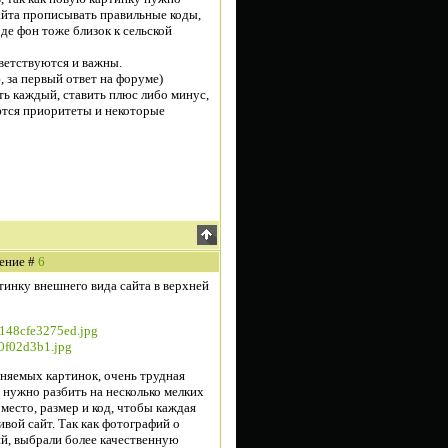
сайта прописывать правильные коды,
де фон тоже близок к сельской
ветствуются и важны.
 за первый ответ на форуме)
ть каждый, ставить плюс либо минус,
ются приоритеты и некоторые
щение #
6
тинку внешнего вида сайта в верхней
4/148cfe3275ed.jpg
30f02d3b1.jpg
няемых картинок, очень трудная
 нужно разбить на несколько мелких
 место, размер и код, чтобы каждая
ивой сайт. Так как фотографий о
й, выбрали более качественную