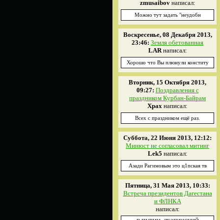
zmusaibov
написал:
Можно тут задать "неудобн
Воскресенье, 08 Декабря 2013,
23:46:
Земля обетованная
LAR
написал:
Хорошо что Вы плюнули конститу
Вторник, 15 Октября 2013,
09:27:
Поздравления с
праздником Курбан-Байрам
Xpax
написал:
Всех с праздником ещё раз.
Суббота, 22 Июня 2013, 12:12:
Минюст не согласовал митинг
Lek5
написал:
Азади Рагимовым это ц1пская тв
Пятница, 31 Мая 2013, 10:33:
Встреча президентов Дагестана
и ФЛНКА
написал: