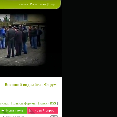
Главная
|
Регистрация
|
Вход
Внешний вид сайта - Форум
тники
·
Правила форума
·
Поиск
·
RSS
]