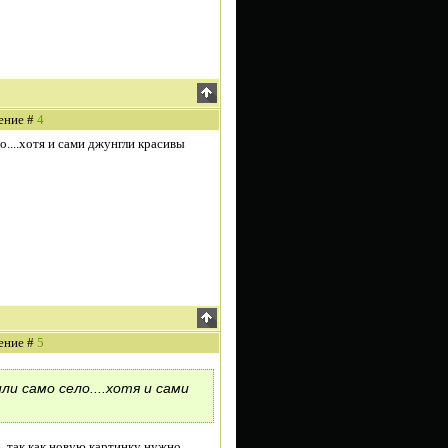
щение #
4
о....хотя и сами джунгли красивы
щение #
5
и само село....хотя и сами
ь, так как новую картинку нужно