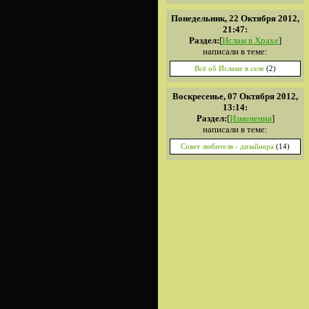
Понедельник, 22 Октября 2012,
21:47:
Раздел:
[
Ислам в Храхе
]
написали в теме:
Всё об Исламе в селе
(2)
Воскресенье, 07 Октября 2012,
13:14:
Раздел:
[
Изменения
]
написали в теме:
Совет любителя - дизайнера
(14)