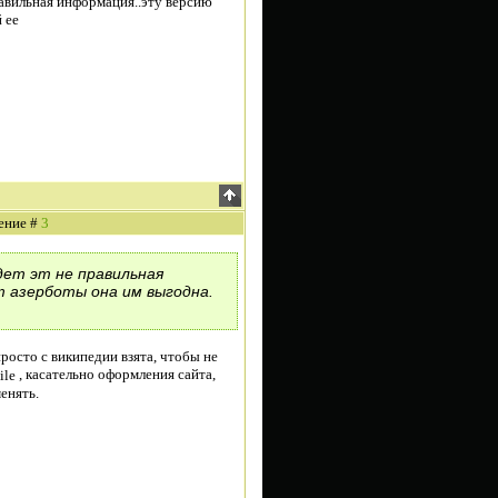
равильная информация..эту версию
 ее
щение #
3
дет эт не правильная
 азерботы она им выгодна.
росто с википедии взята, чтобы не
, касательно оформления сайта,
енять.