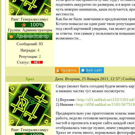
подгонять аккуратно по размерам, и в корне 
чуть неверно напишешь, каша получается, вро
местности.
Как бы не было замечания и предложения при
Ранг: Генералиссимус
Кстати повысил на один ранг твою репутацию,
под своей картинкой увидишь, так может дела
Группа: Администраторы
за ответы. тем самым у пользователя повыша
возможности...
Сообщений:
95
Награды:
4
Репутация:
2
Статус:
Xpax
Дата: Вторник, 25 Января 2011, 12:57 | Сооб
Скоро (может быть сегодня) будем менять кар
и нижних частях тут можно посмотреть:
1) Верхняя -
http://s51.radikal.ru/i133/1101/a
2) Нижняя -
http://i056.radikal.ru/1101/3f/751
Предварительно уже приготовили эскизы заме
работа, неделю готовили материалы, картинки
частей и прописать в корне сайта каждой своё
отображалась там где нужно, иначе увидим кр
Ранг: Генералиссимус
Храхе не очень много, нормальных фотографи