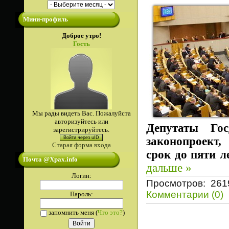
Мини-профиль
Доброе утро!
Гость
Мы рады видеть Вас. Пожалуйста
авторизуйтесь или
Депутаты Го
зарегистрируйтесь.
Войти через uID
законопроект
Старая форма входа
срок до пяти л
Почта @Xpax.info
дальше »
Логин:
Просмотров: 261
Комментарии (0)
Пароль:
запомнить меня
(
Что это?
)