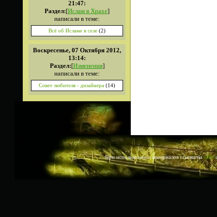
21:47:
Раздел:
[
Ислам в Храхе
]
написали в теме:
Всё об Исламе в селе
(2)
Воскресенье, 07 Октября 2012,
13:14:
Раздел:
[
Изменения
]
написали в теме:
Совет любителя - дизайнера
(14)
При использовании материалов ссылка на
сайт
о