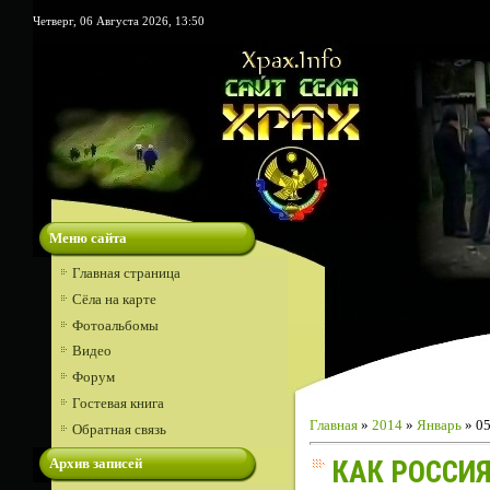
Четверг, 06 Августа 2026, 13:50
Меню сайта
Главная страница
Сёла на карте
Фотоальбомы
Видео
Форум
Гостевая книга
Главная
»
2014
»
Январь
»
0
Обратная связь
Архив записей
КАК РОССИЯ