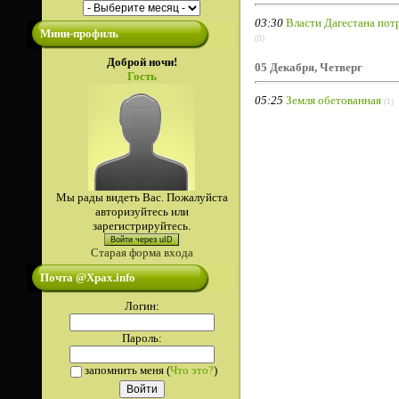
03:30
Власти Дагестана пот
Мини-профиль
(0)
Доброй ночи!
05 Декабря, Четверг
Гость
05:25
Земля обетованная
(1)
Мы рады видеть Вас. Пожалуйста
авторизуйтесь или
зарегистрируйтесь.
Войти через uID
Старая форма входа
Почта @Xpax.info
Логин:
Пароль:
запомнить меня
(
Что это?
)