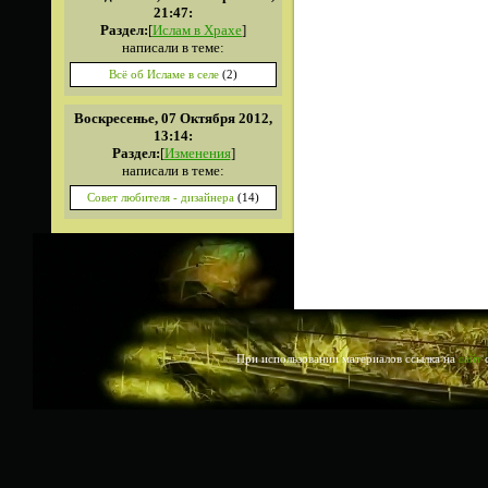
21:47:
Раздел:
[
Ислам в Храхе
]
написали в теме:
Всё об Исламе в селе
(2)
Воскресенье, 07 Октября 2012,
13:14:
Раздел:
[
Изменения
]
написали в теме:
Совет любителя - дизайнера
(14)
При использовании материалов ссылка на
сайт
о