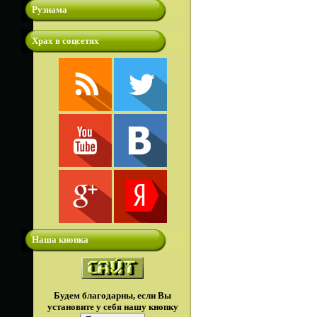
Рузнама
Храх в соцсетях
Наша кнопка
Будем благодарны, если Вы
установите у себя нашу кнопку