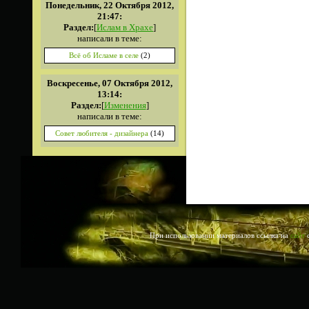
Понедельник, 22 Октября 2012,
21:47:
Раздел:
[
Ислам в Храхе
]
написали в теме:
Всё об Исламе в селе
(2)
Воскресенье, 07 Октября 2012,
13:14:
Раздел:
[
Изменения
]
написали в теме:
Совет любителя - дизайнера
(14)
При использовании материалов ссылка на
сайт
о