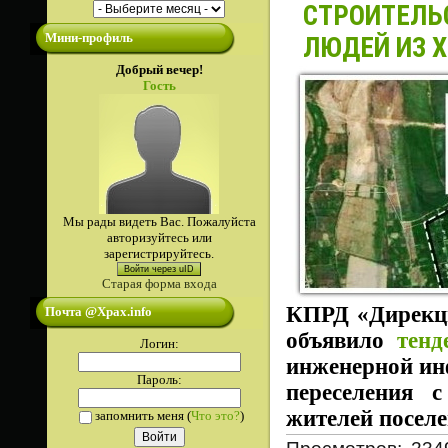
СТРОИТЕЛЬ
Мини-профиль
ЛЮДЕЙ ИЗ 
Добрый вечер!
Гость
Мы рады видеть Вас. Пожалуйста
авторизуйтесь или
зарегистрируйтесь.
Войти через uID
Старая форма входа
КПРД «Дирекци
Почта @Xpax.info
объявило
тенд
Логин:
инженерной ин
Пароль:
переселения 
жителей посел
запомнить меня
(
Что это?
)