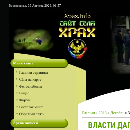
Воскресенье, 09 Августа 2026, 01:57
Меню сайта
Главная страница
Сёла на карте
Фотоальбомы
Видео
Форум
Гостевая книга
Главная
»
2013
»
Декабрь
»
3
Обратная связь
Архив записей
ВЛАСТИ ДАГ