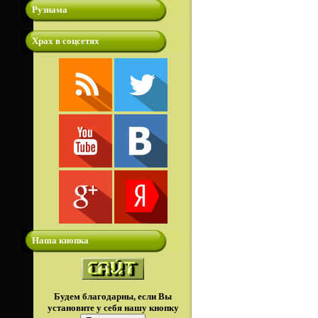
Рузнама
Храх в соцсетях
Наша кнопка
Будем благодарны, если Вы
установите у себя нашу кнопку