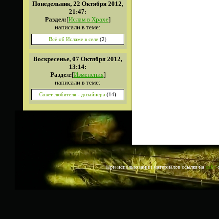
Понедельник, 22 Октября 2012,
21:47:
Раздел:
[
Ислам в Храхе
]
написали в теме:
Всё об Исламе в селе
(2)
Воскресенье, 07 Октября 2012,
13:14:
Раздел:
[
Изменения
]
написали в теме:
Совет любителя - дизайнера
(14)
При использовании материалов ссылка на
сайт
о