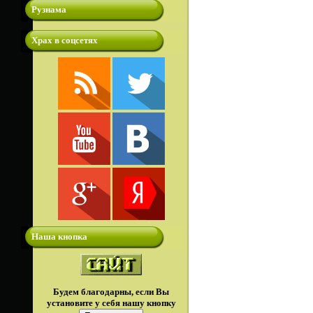
Рузнама
Храх в соцсетях
Наша кнопка
Будем благодарны, если Вы
установите у себя нашу кнопку