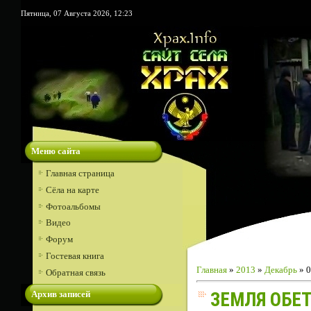
Пятница, 07 Августа 2026, 12:23
Меню сайта
Главная страница
Сёла на карте
Фотоальбомы
Видео
Форум
Гостевая книга
Главная
»
2013
»
Декабрь
»
0
Обратная связь
Архив записей
ЗЕМЛЯ ОБЕ