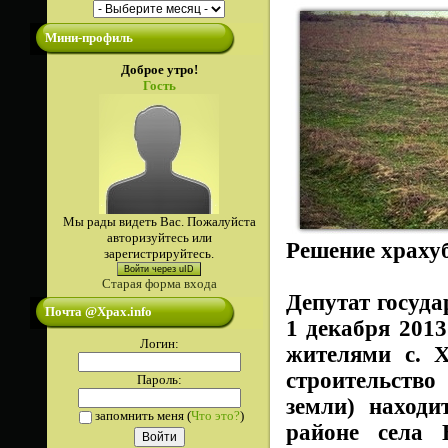
Мини-профиль
Доброе утро!
Гость
Мы рады видеть Вас. Пожалуйста
авторизуйтесь или
Решение храхуб
зарегистрируйтесь.
Войти через uID
Старая форма входа
Депутат госуд
Почта @Xpax.info
1 декабря 201
Логин:
жителями с. Х
строительство
Пароль:
земли) находи
запомнить меня
(
Что это?
)
районе села 