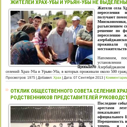
ЖИТЕЛЕЙ ХРАХ-УБЫ И УРЬЯН-УБЫ НЕ ВЫДЕЛЕНЫ
Жители села Хр
переселения 
получают помощ
Минэкономик
разъяснением си
решение по ф
переселению ж
азербайджанс
проживали г
местожительств
Напомним, по
установлени
Азербайджано
селений Храх-Уба и Урьян-Уба, в которых проживали около 500 гра
Просмотров: 1975 | Добавил:
Xpax
| Дата:
07 Сентября 2013
|
Комментарии
ОТКЛИК ОБЩЕСТВЕННОГО СОВЕТА СЕЛЕНИЯ ХРАХ
РОДСТВЕННИКОВ ПРЕДСТАВИТЕЛЕЙ РУКОВОДС
Последние собы
арестами лез
показывают 
официального Б
Нерешенность в
теперь и пр