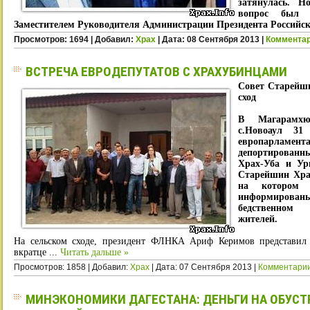
затянулась. Н
вопрос был 
Заместителем Руководителя Администрации Президента Российс
Просмотров: 1694 | Добавил:
Xpax
| Дата:
08 Сентября 2013
|
Комментар
ВСТРЕЧА ЕВРОДЕПУТАТОВ С ХРАХУБИНЦАМИ
Совет Старейши
сход
В Магарамхю
с.Новоаул 31
европарламент
депортирован
Храх-Уба и Ур
Старейшин Хра
на котором
информирова
бедственном
жителей.
На сельском сходе, президент ФЛНКА Ариф Керимов представил
вкратце
...
Читать дальше »
Просмотров: 1858 | Добавил:
Xpax
| Дата:
07 Сентября 2013
|
Комментарии
МИНЭКОНОМИКИ ДАГЕСТАНА: ДЕНЬГИ НА ОБУС