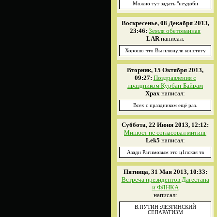
Можно тут задать "неудобн
Воскресенье, 08 Декабря 2013,
23:46:
Земля обетованная
LAR
написал:
Хорошо что Вы плюнули конститу
Вторник, 15 Октября 2013,
09:27:
Поздравления с
праздником Курбан-Байрам
Xpax
написал:
Всех с праздником ещё раз.
Суббота, 22 Июня 2013, 12:12:
Минюст не согласовал митинг
Lek5
написал:
Азади Рагимовым это ц1пская тв
Пятница, 31 Мая 2013, 10:33:
Встреча президентов Дагестана
и ФЛНКА
написал:
В.ПУТИН :ЛЕЗГИНСКИЙ
СЕПАРАТИЗМ