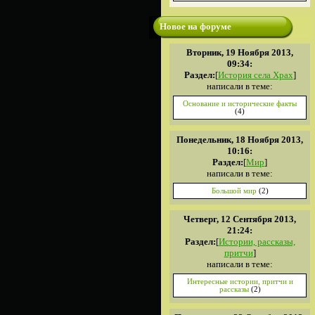
Новое на форуме
Вторник, 19 Ноября 2013,
09:34:
Раздел:
[
История села Храх
]
написали в теме:
Основание и исторические факты
(4)
Понедельник, 18 Ноября 2013,
10:16:
Раздел:
[
Мир
]
написали в теме:
Большой мир
(2)
Четверг, 12 Сентября 2013,
21:24:
Раздел:
[
Истории, рассказы,
притчи
]
написали в теме:
Интересные истории, притчи и
рассказы
(2)