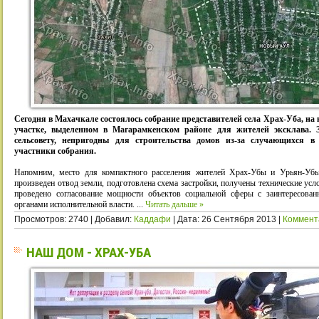
Сегодня в Махачкале состоялось собрание представителей села Храх-Уба, на
участке, выделенном в Магарамкенском районе для жителей эксклава. 
сельсовету, непригодны для строительства домов из-за случающихся в
участники собрания.
Напомним, место для компактного расселения жителей Храх-Убы и Урьян-Убы
произведен отвод земли, подготовлена схема застройки, получены технические ус
проведено согласование мощности объектов социальной сферы с заинтересова
органами исполнительной власти.
...
Читать дальше »
Просмотров: 2740 | Добавил:
Каддафи
| Дата:
26 Сентября 2013
|
Коммент
НАШ ДОМ - ХРАХ-УБА