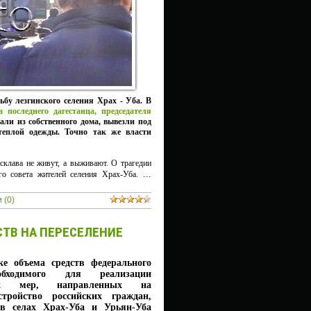
ьбу лезгинского селения Храх - Уба. В
 последнего дагестанца, председателя
нали из собственного дома, вывезли под
 теплой одежды. Точно так же власти
ксклава не живут, а выживают. О трагедии
...
о совета жителей селения Храх-Уба.
 (0)
СТВ НА ПЕРЕСЕЛЕНИЕ
ке объема средств федерального
обходимого для реализации
ных мер, направленных на
тройство российских граждан,
в селах Храх-Уба и Урьян-Уба