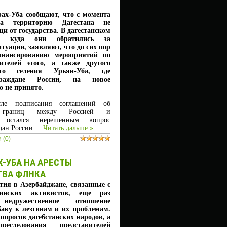
ах-Уба сообщают, что с момента
на территорию Дагестана не
и от государства. В дагестанском
и, куда они обратились за
туации, заявляют, что до сих пор
инансированию мероприятий по
ителей этого, а также другого
кого селения Урьян-Уба, где
раждане России, на новое
о не принято.
сле подписания соглашений об
и границ между Россией и
м остался нерешенным вопрос
ждан России
...
Читать дальше »
 (0)
-УБА НА АРЕСТЫ
ТВА ФЛНКА
тия в Азербайджане, связанные с
гинских активистов, еще раз
недружественное отношение
аку к лезгинам и их проблемам.
опросов даге6станских народов, а
еследования представителей