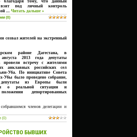
о благодаря тому, что данный
взят под личный контроль
кой
...
Читать дальше »
ии (0)
н созвал жителей на экстренный
рском районе Дагестана, в
 августа 2013 года депутаты
а провели встречу с жителями
ных анклавных российских сел
ьян-Уба. По инициативе Совета
х-Убы было проведено собрание,
 депутаты из Европы были
ны о реальной ситуации и
 положении депортированных
 собравшимся членов делегации и
 (0)
ТРОЙСТВО БЫВШИХ