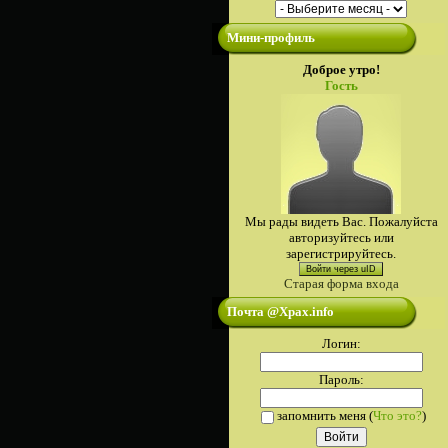
Мини-профиль
Доброе утро!
Гость
Мы рады видеть Вас. Пожалуйста
авторизуйтесь или
зарегистрируйтесь.
Войти через uID
Старая форма входа
Почта @Xpax.info
Логин:
Пароль:
запомнить меня
(
Что это?
)