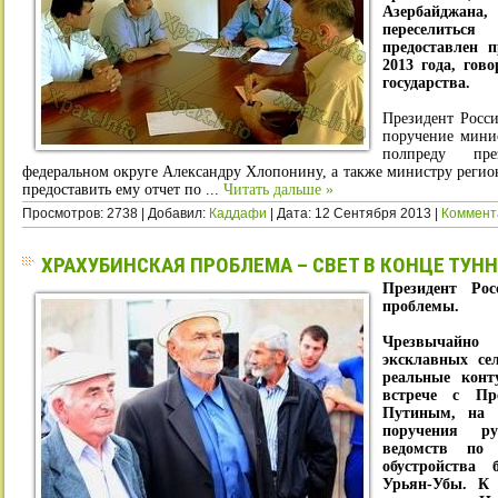
Азербайджа
переселитьс
предоставлен 
2013 года, гов
государства.
Президент Росс
поручение мини
полпреду пре
федеральном округе Александру Хлопонину, а также министру реги
предоставить ему отчет по
...
Читать дальше »
Просмотров: 2738 | Добавил:
Каддафи
| Дата:
12 Сентября 2013
|
Коммент
ХРАХУБИНСКАЯ ПРОБЛЕМА – СВЕТ В КОНЦЕ ТУН
Президент Ро
проблемы.
Чрезвычайно
эксклавных се
реальные кон
встрече с Пр
Путиным, на к
поручения ру
ведомств по 
обустройства
Урьян-Убы. К 