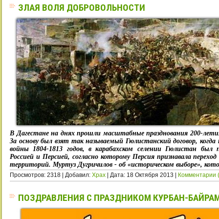
ЗЛАЯ ВОЛЯ ДОБРОВОЛЬНОСТИ
В Дагестане на днях прошли масштабные празднования 200-летия
За основу был взят так называемый Гюлистанский договор, когда 
войны 1804-1813 годов, в карабахском селении Гюлистан был
Россией и Персией, согласно которому Персия признавала переход
территорий. Муртуз Дугричилов - об «историческом выборе», кото
Просмотров: 2318 | Добавил:
Xpax
| Дата:
18 Октября 2013
|
Комментарии (
ПОЗДРАВЛЕНИЯ С ПРАЗДНИКОМ КУРБАН-БАЙРА