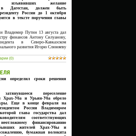
на, изъявивших желание
я в Дагестан, должен быть
президенту России до 1 октября
орится в тексте поручения главы
ии Владимир Путин 13 августа дал
стру финансов Антону Силуанову,
зидента в Северо-Кавказском
онального развития Игорю Слюняеву
арии (0)
НЕЛЯ
ссии определил сроки решения
 затянувшееся переселение
л Храх-Уба и Урьян-Уба обрело
туры. Еще в конце февраля на
езидентом России Владимиром
оторой глава государства дал
ководителям соответствующих
неотложному финансированию
 бывших жителей Храх-Убы и
сожалению, бумажная волокита