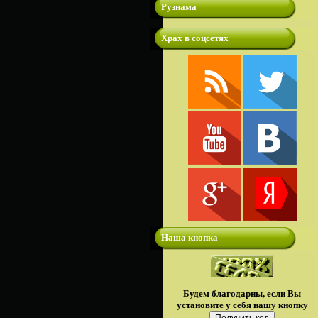
Рузнама
Храх в соцсетях
Наша кнопка
Будем благодарны, если Вы
установите у себя нашу кнопку