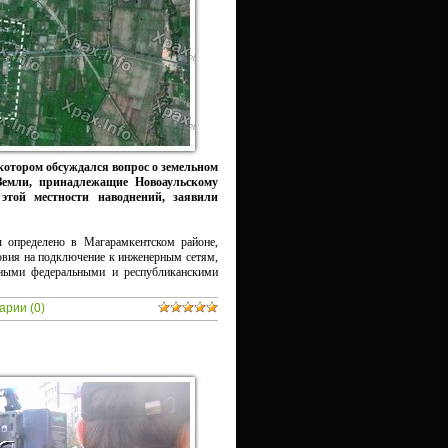
 котором обсуждался вопрос о земельном
Земли, принадлежащие Новоаульскому
 этой местности наводнений, заявили
 определено в Магарамкентском районе,
ловия на подключение к инженерным сетям,
нными федеральными и республиканскими
арии (0)