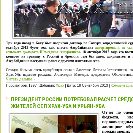
Три года назад в Баку был подписан договор по Самуру, определивший суд
октябре 2013 будет год, как власти Азербайджана
депортировали из села
сельского джамаата Шемседина Ашуралиева
. 18 октября 2012 года его выг
конвоем на границу с Россией и бросили там без денег, документов и
Азербайджана поступили ранее с другими жителями села.
Сегодня большая часть храхубинцев осела в Дагестане. Лезгины "отписанного" э
Храх-Убы изданию рассказал Аллахверди Мамедов, председатель Общественног
Читать дальше »
Просмотров: 1997 | Добавил:
Xpax
| Дата:
18 Сентября 2013
|
Комментарии
ПРЕЗИДЕНТ РОССИИ ПОТРЕБОВАЛ РАСЧЕТ СРЕД
ЖИТЕЛЕЙ СЕЛ ХРАХ-УБА И УРЬЯН-УБА
Отчет по оцен
бюджета, не
первоочеред
жилищное обус
проживающих 