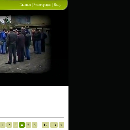
Главная
|
Регистрация
|
Вход
1
2
3
4
5
6
...
12
13
»