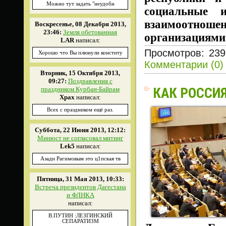
Можно тут задать "неудобн
социальные 
взаимоотн
Воскресенье, 08 Декабря 2013,
23:46:
Земля обетованная
организациями
LAR
написал:
Просмотров: 239
Хорошо что Вы плюнули конститу
Комментарии (0)
Вторник, 15 Октября 2013,
09:27:
Поздравления с
КАК РОССИ
праздником Курбан-Байрам
Xpax
написал:
Всех с праздником ещё раз.
Суббота, 22 Июня 2013, 12:12:
Минюст не согласовал митинг
Lek5
написал:
Азади Рагимовым это ц1пская тв
Пятница, 31 Мая 2013, 10:33:
Встреча президентов Дагестана
и ФЛНКА
написал:
В.ПУТИН :ЛЕЗГИНСКИЙ
СЕПАРАТИЗМ