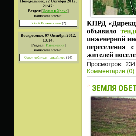
Понедельник, 22 Октября 2012,
21:47:
Раздел:
[
Ислам в Храхе
]
написали в теме:
КПРД «Дирекци
Всё об Исламе в селе
(2)
объявило
тенд
Воскресенье, 07 Октября 2012,
инженерной ин
13:14:
Раздел:
[
Изменения
]
переселения 
написали в теме:
жителей посел
Совет любителя - дизайнера
(14)
Просмотров: 234
Комментарии (0)
ЗЕМЛЯ ОБЕ