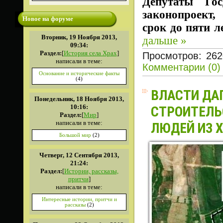
Депутаты Го
законопроект
Новое на форуме
срок до пяти л
Вторник, 19 Ноября 2013,
дальше »
09:34:
Раздел:
[
История села Храх
]
Просмотров: 262
написали в теме:
Комментарии (0)
Основание и исторические факты
(4)
ВЛАСТИ ДАГ
Понедельник, 18 Ноября 2013,
10:16:
СТРОИТЕЛЬ
Раздел:
[
Мир
]
написали в теме:
ЛЮДЕЙ ИЗ 
Большой мир
(2)
Четверг, 12 Сентября 2013,
21:24:
Раздел:
[
Истории, рассказы,
притчи
]
написали в теме:
Интересные истории, притчи и
рассказы
(2)