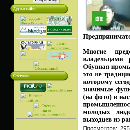
Друзья сайта
Предпринимате
Многие пред
владельцами 
Обувная промы
это не традици
Счётчики
которому сего
значимые фун
(на фото) в на
промышленност
молодых люде
выходцев из р
Просмотров: 295