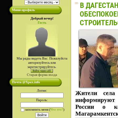
В ДАГЕСТАН
Мини-профиль
ОБЕСПОКОЕ
Добрый вечер!
СТРОИТЕЛЬ
Гость
Мы рады видеть Вас. Пожалуйста
авторизуйтесь или
зарегистрируйтесь.
Войти через uID
Старая форма входа
Почта @Xpax.info
Логин:
Жители села
информируют 
Пароль:
России о ко
запомнить меня
(
Что это?
)
Магарамкентск