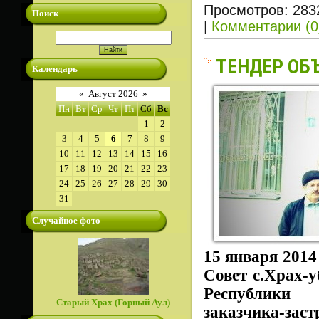
Просмотров: 283
Поиск
|
Комментарии (0
ТЕНДЕР ОБ
Календарь
«
Август 2026
»
Пн
Вт
Ср
Чт
Пт
Сб
Вс
1
2
3
4
5
6
7
8
9
10
11
12
13
14
15
16
17
18
19
20
21
22
23
24
25
26
27
28
29
30
31
Случайное фото
15 января 2014
Совет с.Храх-у
Республики 
Старый Храх (Горный Аул)
заказчика-зас