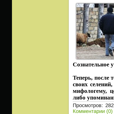
Сознательное у
Теперь, после 
своих селений,
мифологему, ц
либо упоминани
Просмотров: 282
Комментарии (0)