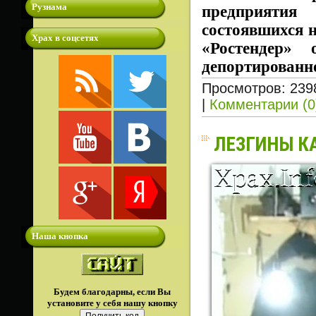
Рузнама
предприяти
состоявшихся н
Храх в соцсетях
«Ростендер» 
депортированн
Просмотров: 239
|
Комментарии (0
ЛЕЗГИНЫ К
Наша кнопка
Будем благодарны, если Вы
установите у себя нашу кнопку