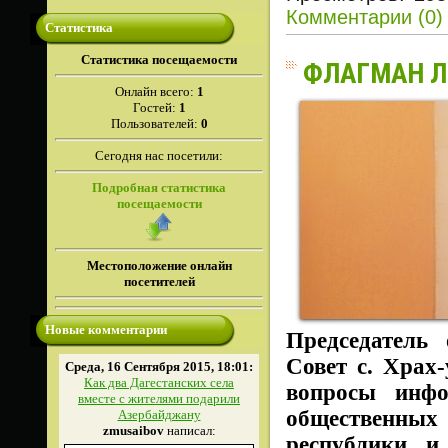
Комментарии (0)
Статистика
Cтатистика посещаемости
ФЛАГМАН Л
Онлайн всего:
1
Гостей:
1
Пользователей:
0
Сегодня нас посетили:
Подробная статистика
посещаемости
Местоположение онлайн
посетителей
Новые комментарии
Председатель
Совет с. Храх
Среда, 16 Сентября 2015, 18:01:
Как два Дагестанских села
вопросы инф
вместе с жителями подарили
общественны
Азербайджану
zmusaibov
написал:
республики и